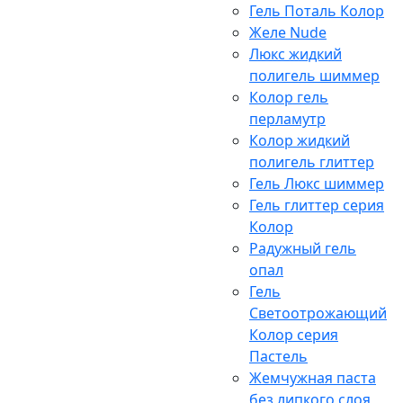
Гель Поталь Колор
Желе Nude
Люкс жидкий
полигель шиммер
Колор гель
перламутр
Колор жидкий
полигель глиттер
Гель Люкс шиммер
Гель глиттер серия
Колор
Радужный гель
опал
Гель
Светоотрожающий
Колор серия
Пастель
Жемчужная паста
без липкого слоя