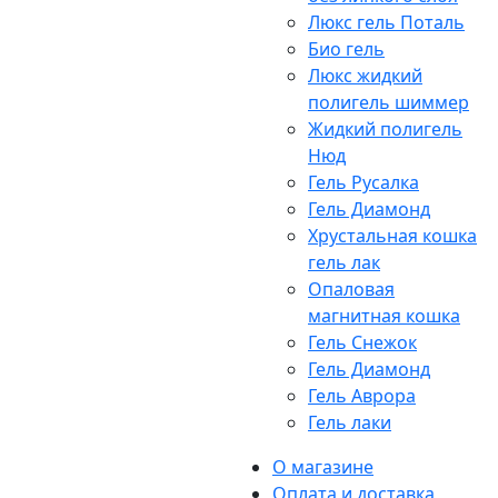
Люкс гель Поталь
Био гель
Люкс жидкий
полигель шиммер
Жидкий полигель
Нюд
Гель Русалка
Гель Диамонд
Хрустальная кошка
гель лак
Опаловая
магнитная кошка
Гель Снежок
Гель Диамонд
Гель Аврора
Гель лаки
О магазине
Оплата и доставка