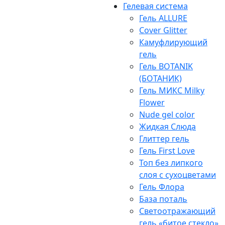
Гелевая система
Гель ALLURE
Cover Glitter
Камуфлирующий
гель
Гель BOTANIK
(БОТАНИК)
Гель МИКС Milky
Flower
Nude gel color
Жидкая Слюда
Глиттер гель
Гель First Love
Топ без липкого
слоя с сухоцветами
Гель Флора
База поталь
Светоотражающий
гель «битое стекло»