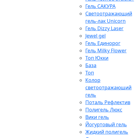
Гель САКУРА
Светоотражающий
гель-лак Unicorn
Гель Dizzy Laser
Jewel gel
Гель Единорог
Гель Milky Flower
Топ Юкки
База
Топ
Колор
светоотражающий
гель
Поталь Рефлектив
Полигель Люкс
Вики гель
Йогуртовый гель
Жидкий полигель