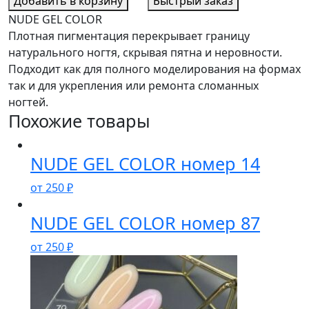
Добавить в корзину
Быстрый заказ
NUDE
NUDE GEL COLOR
GEL
Плотная пигментация перекрывает границу
COLOR
натурального ногтя, скрывая пятна и неровности.
номер
Подходит как для полного моделирования на формах
70
так и для укрепления или ремонта сломанных
ногтей.
Похожие товары
NUDE GEL COLOR номер 14
от
250
₽
NUDE GEL COLOR номер 87
от
250
₽