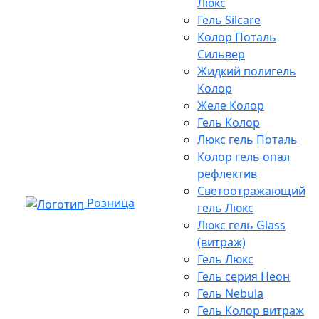
Люкс
Гель Silcare
Колор Поталь
Сильвер
Жидкий полигель
Колор
Желе Колор
Гель Колор
Люкс гель Поталь
Колор гель опал
рефлектив
Светоотражающий
Розница
гель Люкс
Люкс гель Glass
(витраж)
Гель Люкс
Гель серия Неон
Гель Nebula
Гель Колор витраж