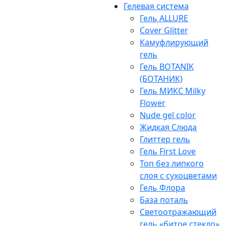
Гелевая система
Гель ALLURE
Cover Glitter
Камуфлирующий
гель
Гель BOTANIK
(БОТАНИК)
Гель МИКС Milky
Flower
Nude gel color
Жидкая Слюда
Глиттер гель
Гель First Love
Топ без липкого
слоя с сухоцветами
Гель Флора
База поталь
Светоотражающий
гель «битое стекло»