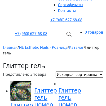
Cертификаты
Контакты
+7 (960) 627 68-08
0 товаров
+7 (960)
627-68-08
Главная
/
NE Esthetic Nails - Розница
/
Каталог
/
Глиттер
гель
Глиттер гель
Представлено 3 товара
Глиттер
Глиттер
гель
гель
номер
номер
Глиттер