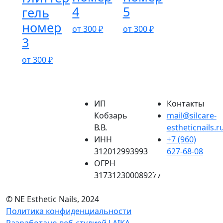
4
5
гель
номер
от
300
₽
от
300
₽
3
от
300
₽
ИП
Контакты
Кобзарь
mail@silcare-
В.В.
estheticnails.r
ИНН
+7 (960)
312012993993
627-68-08
ОГРН
317312300089277
© NE Esthetic Nails, 2024
Политика конфиденциальности