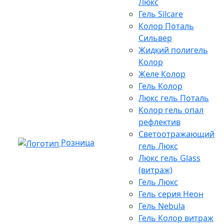
Люкс
Гель Silcare
Колор Поталь
Сильвер
Жидкий полигель
Колор
Желе Колор
Гель Колор
Люкс гель Поталь
Колор гель опал
рефлектив
Светоотражающий
Розница
гель Люкс
Люкс гель Glass
(витраж)
Гель Люкс
Гель серия Неон
Гель Nebula
Гель Колор витраж