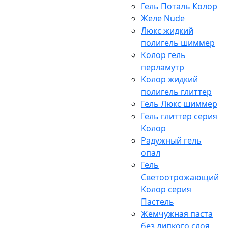
Гель Поталь Колор
Желе Nude
Люкс жидкий
полигель шиммер
Колор гель
перламутр
Колор жидкий
полигель глиттер
Гель Люкс шиммер
Гель глиттер серия
Колор
Радужный гель
опал
Гель
Светоотрожающий
Колор серия
Пастель
Жемчужная паста
без липкого слоя