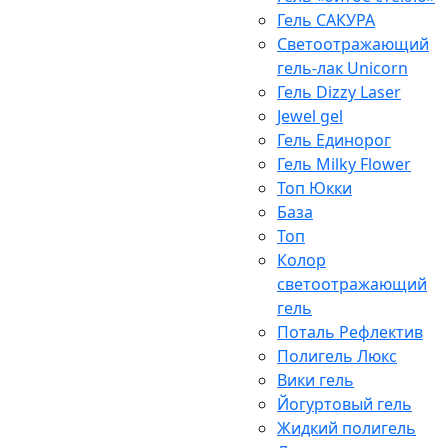
Гель САКУРА
Светоотражающий
гель-лак Unicorn
Гель Dizzy Laser
Jewel gel
Гель Единорог
Гель Milky Flower
Топ Юкки
База
Топ
Колор
светоотражающий
гель
Поталь Рефлектив
Полигель Люкс
Вики гель
Йогуртовый гель
Жидкий полигель