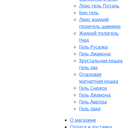
Люкс гель Поталь
Био гель
Люкс жидкий
полигель шиммер
Жидкий полигель
Нюд
Гель Русалка
Гель Диамонд
Хрустальная кошка
гель лак
Опаловая
магнитная кошка
Гель Снежок
Гель Диамонд
Гель Аврора
Гель лаки
О магазине
Оплата и доставка