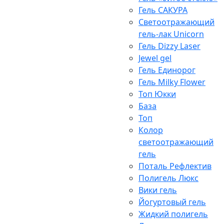
Гель САКУРА
Светоотражающий
гель-лак Unicorn
Гель Dizzy Laser
Jewel gel
Гель Единорог
Гель Milky Flower
Топ Юкки
База
Топ
Колор
светоотражающий
гель
Поталь Рефлектив
Полигель Люкс
Вики гель
Йогуртовый гель
Жидкий полигель