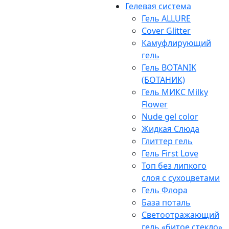
Гелевая система
Гель ALLURE
Cover Glitter
Камуфлирующий
гель
Гель BOTANIK
(БОТАНИК)
Гель МИКС Milky
Flower
Nude gel color
Жидкая Слюда
Глиттер гель
Гель First Love
Топ без липкого
слоя с сухоцветами
Гель Флора
База поталь
Светоотражающий
гель «битое стекло»