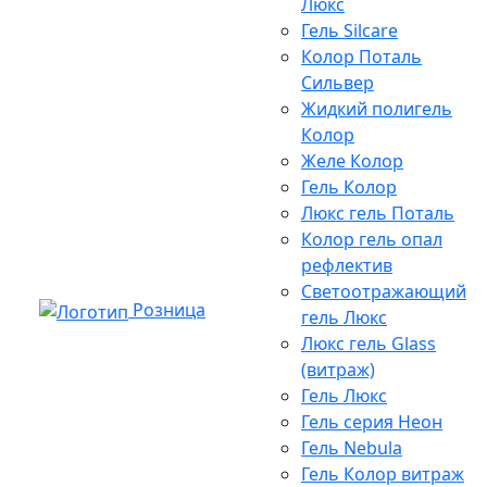
Люкс
Гель Silcare
Колор Поталь
Сильвер
Жидкий полигель
Колор
Желе Колор
Гель Колор
Люкс гель Поталь
Колор гель опал
рефлектив
Светоотражающий
Розница
гель Люкс
Люкс гель Glass
(витраж)
Гель Люкс
Гель серия Неон
Гель Nebula
Гель Колор витраж