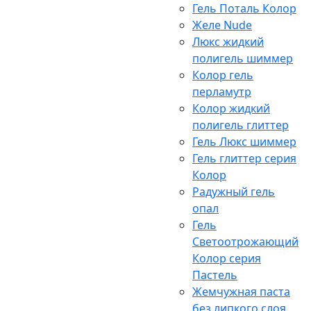
Гель Поталь Колор
Желе Nude
Люкс жидкий
полигель шиммер
Колор гель
перламутр
Колор жидкий
полигель глиттер
Гель Люкс шиммер
Гель глиттер серия
Колор
Радужный гель
опал
Гель
Светоотрожающий
Колор серия
Пастель
Жемчужная паста
без липкого слоя