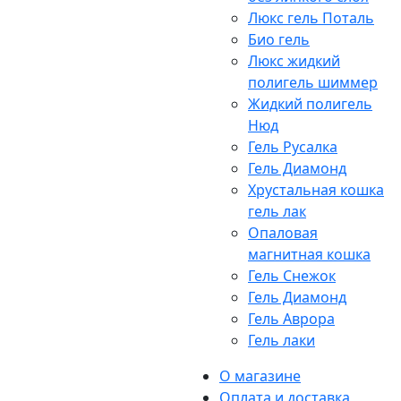
Люкс гель Поталь
Био гель
Люкс жидкий
полигель шиммер
Жидкий полигель
Нюд
Гель Русалка
Гель Диамонд
Хрустальная кошка
гель лак
Опаловая
магнитная кошка
Гель Снежок
Гель Диамонд
Гель Аврора
Гель лаки
О магазине
Оплата и доставка