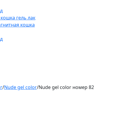
д
 кошка гель лак
гнитная кошка
д
г
/
Nude gel color
/
Nude gel color номер 82