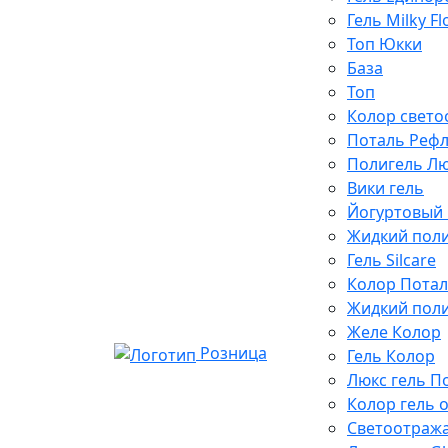
Гель Milky F
Топ Юкки
База
Топ
Колор свет
Поталь Рефл
Полигель Л
Вики гель
Йогуртовый 
Жидкий поли
Гель Silcare
Колор Потал
Жидкий поли
Желе Колор
Розница
Гель Колор
Люкс гель П
Колор гель 
Светоотраж