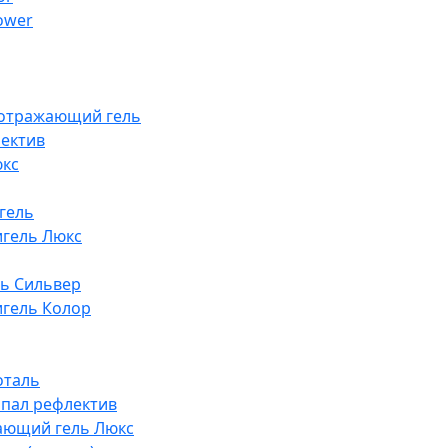
lower
оотражающий гель
ектив
юкс
гель
гель Люкс
ь Сильвер
гель Колор
оталь
опал рефлектив
ающий гель Люкс