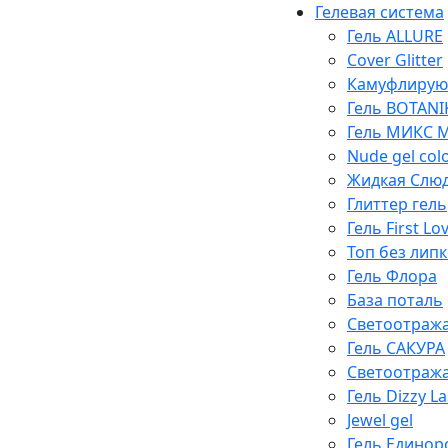
Гелевая система
Гель ALLURE
Cover Glitter
Камуфлирую
Гель BOTANI
Гель МИКС Mi
Nude gel col
Жидкая Слю
Глиттер гель
Гель First Lo
Топ без липк
Гель Флора
База поталь
Светоотража
Гель САКУРА
Светоотража
Гель Dizzy La
Jewel gel
Гель Единор