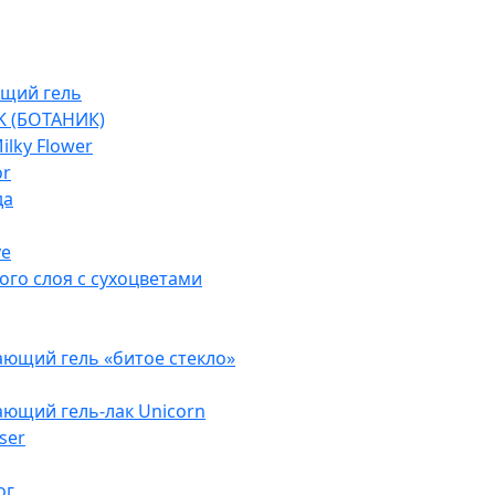
щий гель
K (БОТАНИК)
lky Flower
or
да
ve
ого слоя с сухоцветами
ющий гель «битое стекло»
ющий гель-лак Unicorn
ser
ог