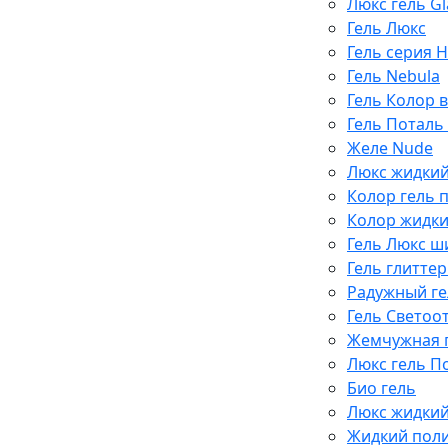
Люкс гель Gl
Гель Люкс
Гель серия 
Гель Nebula
Гель Колор 
Гель Поталь
Желе Nude
Люкс жидки
Колор гель 
Колор жидки
Гель Люкс 
Гель глитте
Радужный ге
Гель Светоо
Жемчужная п
Люкс гель П
Био гель
Люкс жидки
Жидкий пол