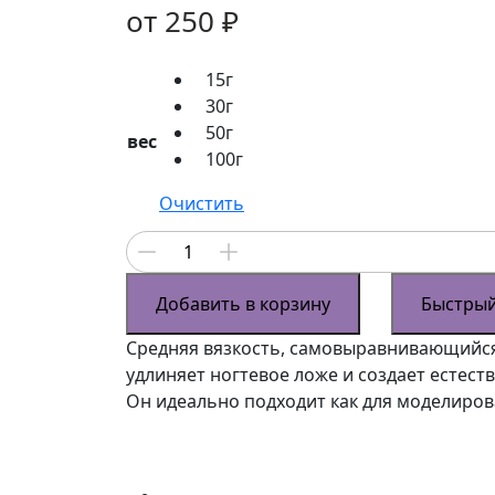
от
250
₽
15г
30г
50г
вес
100г
Очистить
Количество
товара
Nude
Добавить в корзину
Быстрый
gel
Средняя вязкость, самовыравнивающийся
color
удлиняет ногтевое ложе и создает естест
номер
Он идеально подходит как для моделирова
82