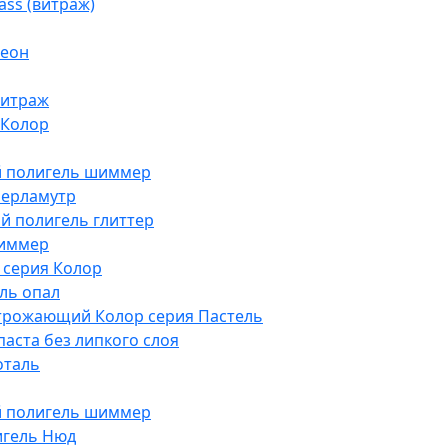
ass (витраж)
Неон
витраж
 Колор
й полигель шиммер
перламутр
й полигель глиттер
шиммер
р серия Колор
ль опал
трожающий Колор серия Пастель
аста без липкого слоя
оталь
й полигель шиммер
игель Нюд