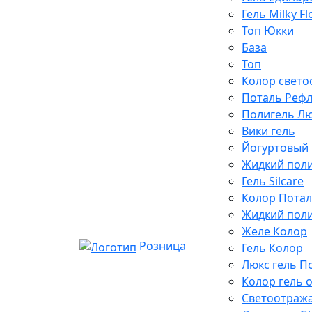
Гель Milky F
Топ Юкки
База
Топ
Колор свет
Поталь Рефл
Полигель Л
Вики гель
Йогуртовый 
Жидкий поли
Гель Silcare
Колор Потал
Жидкий поли
Желе Колор
Розница
Гель Колор
Люкс гель П
Колор гель 
Светоотраж