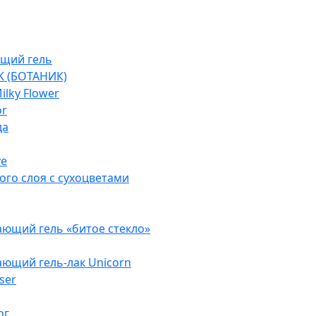
щий гель
K (БОТАНИК)
lky Flower
or
да
ve
ого слоя с сухоцветами
ющий гель «битое стекло»
ющий гель-лак Unicorn
ser
ог