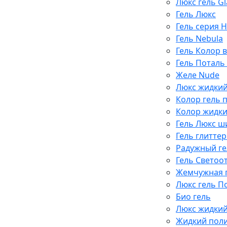
Люкс гель Gl
Гель Люкс
Гель серия 
Гель Nebula
Гель Колор 
Гель Поталь
Желе Nude
Люкс жидки
Колор гель 
Колор жидки
Гель Люкс 
Гель глитте
Радужный ге
Гель Светоо
Жемчужная п
Люкс гель П
Био гель
Люкс жидки
Жидкий пол