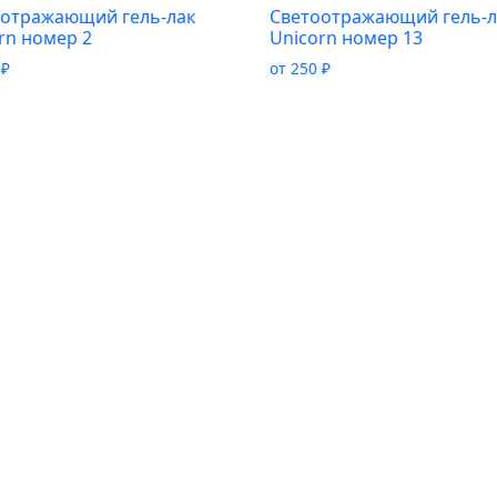
оотражающий гель-лак
Светоотражающий гель-л
rn номер 2
Unicorn номер 13
0
₽
от
250
₽