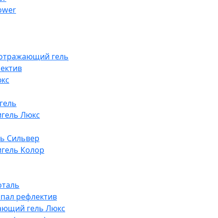
lower
оотражающий гель
ектив
юкс
гель
гель Люкс
ь Сильвер
гель Колор
оталь
опал рефлектив
ающий гель Люкс