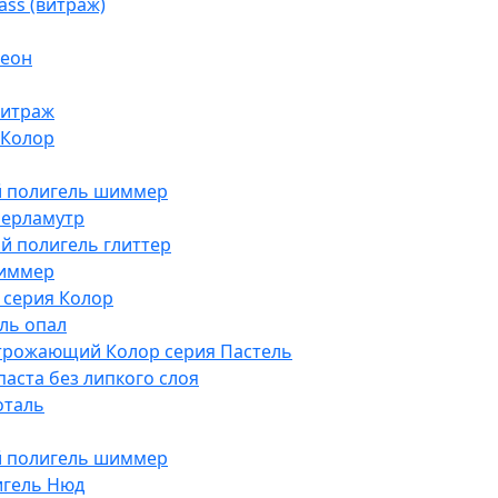
ass (витраж)
Неон
витраж
 Колор
й полигель шиммер
перламутр
й полигель глиттер
шиммер
р серия Колор
ль опал
трожающий Колор серия Пастель
аста без липкого слоя
оталь
й полигель шиммер
игель Нюд