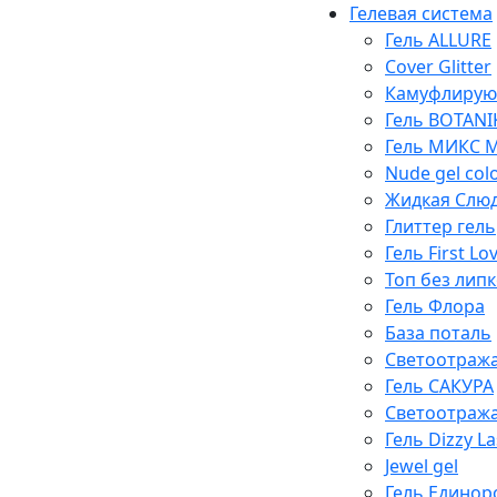
Гелевая система
Гель ALLURE
Cover Glitter
Камуфлирую
Гель BOTANI
Гель МИКС Mi
Nude gel col
Жидкая Слю
Глиттер гель
Гель First Lo
Топ без липк
Гель Флора
База поталь
Светоотража
Гель САКУРА
Светоотража
Гель Dizzy La
Jewel gel
Гель Единор