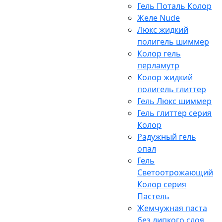
Гель Поталь Колор
Желе Nude
Люкс жидкий
полигель шиммер
Колор гель
перламутр
Колор жидкий
полигель глиттер
Гель Люкс шиммер
Гель глиттер серия
Колор
Радужный гель
опал
Гель
Светоотрожающий
Колор серия
Пастель
Жемчужная паста
без липкого слоя