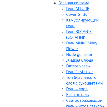
Гелевая система
Гель ALLURE
Cover Glitter
Камуфлирующий
гель
Гель BOTANIK
(БОТАНИК)
Гель МИКС Milky
Flower
Nude gel color
Жидкая Слюда
Глиттер гель
Гель First Love
Топ без липкого
слоя с сухоцветами
Гель Флора
База поталь
Светоотражающий
гель «битое стекло»