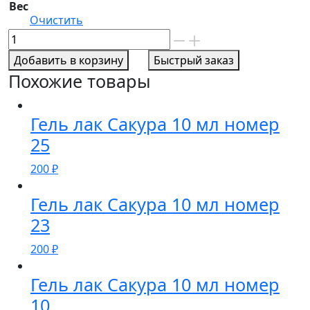
Вес
Очистить
Количество
товара
Добавить в корзину
Быстрый заказ
Гель
Похожие товары
лак
Сакура
10
Гель лак Сакура 10 мл номер
мл
25
номер
200
₽
13
Гель лак Сакура 10 мл номер
23
200
₽
Гель лак Сакура 10 мл номер
10