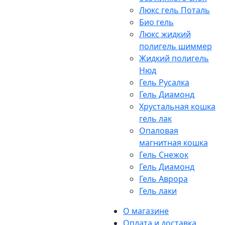
Люкс гель Поталь
Био гель
Люкс жидкий
полигель шиммер
Жидкий полигель
Нюд
Гель Русалка
Гель Диамонд
Хрустальная кошка
гель лак
Опаловая
магнитная кошка
Гель Снежок
Гель Диамонд
Гель Аврора
Гель лаки
О магазине
Оплата и доставка