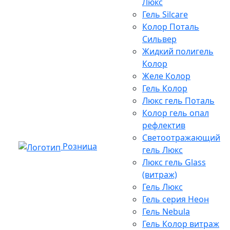
Люкс
Гель Silcare
Колор Поталь
Сильвер
Жидкий полигель
Колор
Желе Колор
Гель Колор
Люкс гель Поталь
Колор гель опал
рефлектив
Светоотражающий
Розница
гель Люкс
Люкс гель Glass
(витраж)
Гель Люкс
Гель серия Неон
Гель Nebula
Гель Колор витраж