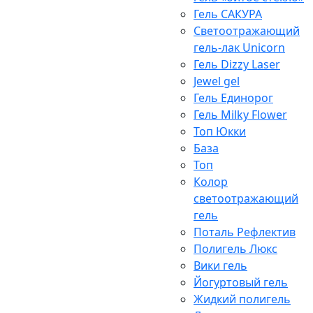
Гель САКУРА
Светоотражающий
гель-лак Unicorn
Гель Dizzy Laser
Jewel gel
Гель Единорог
Гель Milky Flower
Топ Юкки
База
Топ
Колор
светоотражающий
гель
Поталь Рефлектив
Полигель Люкс
Вики гель
Йогуртовый гель
Жидкий полигель