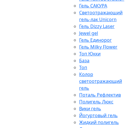
Гель САКУРА
Светоотражающий
гель-лак Unicorn
Гель Dizzy Laser
Jewel gel
Гель Единорог
Гель Milky Flower
Топ Юкки
База
Топ
Колор
светоотражающий
гель
Поталь Рефлектив
Полигель Люкс
Вики гель
Йогуртовый гель
Жидкий полигель