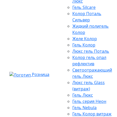
Люкс
Гель Silcare
Колор Поталь
Сильвер
Жидкий полигель
Колор
Желе Колор
Гель Колор
Люкс гель Поталь
Колор гель опал
рефлектив
Светоотражающий
Розница
гель Люкс
Люкс гель Glass
(витраж)
Гель Люкс
Гель серия Неон
Гель Nebula
Гель Колор витраж