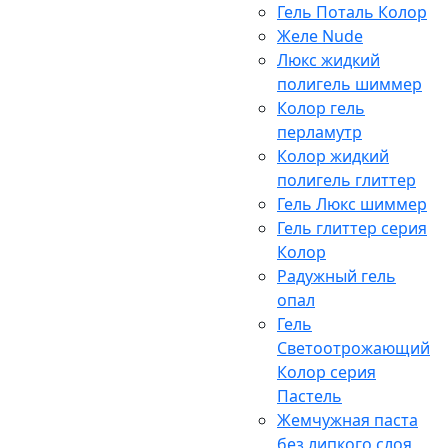
Гель Поталь Колор
Желе Nude
Люкс жидкий
полигель шиммер
Колор гель
перламутр
Колор жидкий
полигель глиттер
Гель Люкс шиммер
Гель глиттер серия
Колор
Радужный гель
опал
Гель
Светоотрожающий
Колор серия
Пастель
Жемчужная паста
без липкого слоя