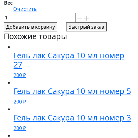
Вес
Очистить
Количество
товара
Добавить в корзину
Быстрый заказ
Гель
Похожие товары
лак
Сакура
10
Гель лак Сакура 10 мл номер
мл
27
номер
200
₽
9
Гель лак Сакура 10 мл номер 5
200
₽
Гель лак Сакура 10 мл номер 3
200
₽