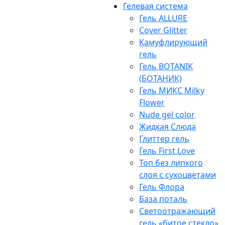
Гелевая система
Гель ALLURE
Cover Glitter
Камуфлирующий
гель
Гель BOTANIK
(БОТАНИК)
Гель МИКС Milky
Flower
Nude gel color
Жидкая Слюда
Глиттер гель
Гель First Love
Топ без липкого
слоя с сухоцветами
Гель Флора
База поталь
Светоотражающий
гель «битое стекло»