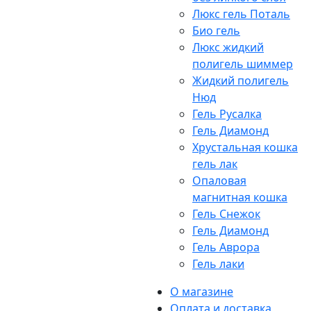
Люкс гель Поталь
Био гель
Люкс жидкий
полигель шиммер
Жидкий полигель
Нюд
Гель Русалка
Гель Диамонд
Хрустальная кошка
гель лак
Опаловая
магнитная кошка
Гель Снежок
Гель Диамонд
Гель Аврора
Гель лаки
О магазине
Оплата и доставка