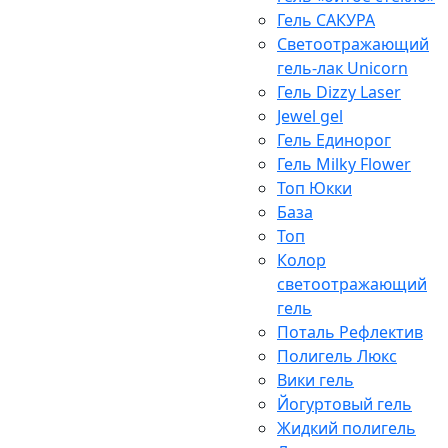
Гель САКУРА
Светоотражающий
гель-лак Unicorn
Гель Dizzy Laser
Jewel gel
Гель Единорог
Гель Milky Flower
Топ Юкки
База
Топ
Колор
светоотражающий
гель
Поталь Рефлектив
Полигель Люкс
Вики гель
Йогуртовый гель
Жидкий полигель