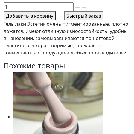
Количество
товара
Добавить в корзину
Быстрый заказ
Мини
Гель лаки Эстетик
очень пигментированные, плотно
гель
ложатся, имеют отличную износостойкость, удобны
номер
в нанесении, самовыравниваются по ногтевой
16
пластине, легкорастворимые, прекрасно
5мл
совмещаются с продукцией любых производителей!
Похожие товары