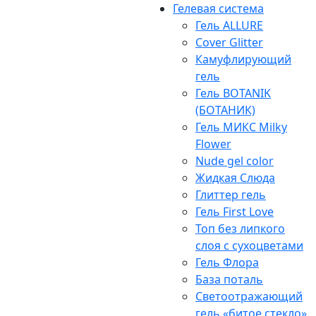
Гелевая система
Гель ALLURE
Cover Glitter
Камуфлирующий
гель
Гель BOTANIK
(БОТАНИК)
Гель МИКС Milky
Flower
Nude gel color
Жидкая Слюда
Глиттер гель
Гель First Love
Топ без липкого
слоя с сухоцветами
Гель Флора
База поталь
Светоотражающий
гель «битое стекло»