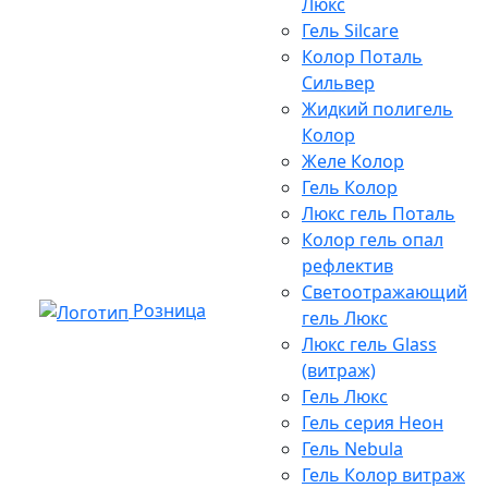
Люкс
Гель Silcare
Колор Поталь
Сильвер
Жидкий полигель
Колор
Желе Колор
Гель Колор
Люкс гель Поталь
Колор гель опал
рефлектив
Светоотражающий
Розница
гель Люкс
Люкс гель Glass
(витраж)
Гель Люкс
Гель серия Неон
Гель Nebula
Гель Колор витраж