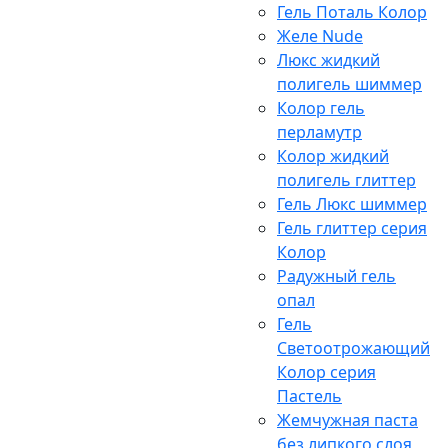
Гель Поталь Колор
Желе Nude
Люкс жидкий
полигель шиммер
Колор гель
перламутр
Колор жидкий
полигель глиттер
Гель Люкс шиммер
Гель глиттер серия
Колор
Радужный гель
опал
Гель
Светоотрожающий
Колор серия
Пастель
Жемчужная паста
без липкого слоя