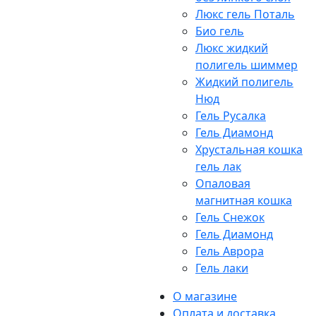
Люкс гель Поталь
Био гель
Люкс жидкий
полигель шиммер
Жидкий полигель
Нюд
Гель Русалка
Гель Диамонд
Хрустальная кошка
гель лак
Опаловая
магнитная кошка
Гель Снежок
Гель Диамонд
Гель Аврора
Гель лаки
О магазине
Оплата и доставка