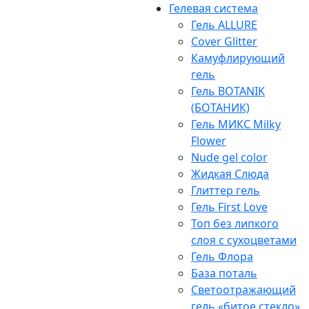
Гелевая система
Гель ALLURE
Cover Glitter
Камуфлирующий
гель
Гель BOTANIK
(БОТАНИК)
Гель МИКС Milky
Flower
Nude gel color
Жидкая Слюда
Глиттер гель
Гель First Love
Топ без липкого
слоя с сухоцветами
Гель Флора
База поталь
Светоотражающий
гель «битое стекло»