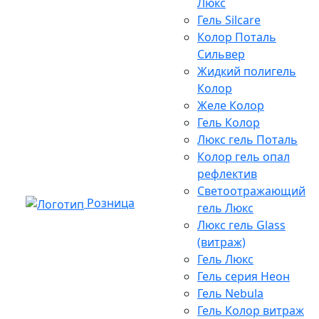
Люкс
Гель Silcare
Колор Поталь
Сильвер
Жидкий полигель
Колор
Желе Колор
Гель Колор
Люкс гель Поталь
Колор гель опал
рефлектив
Светоотражающий
Розница
гель Люкс
Люкс гель Glass
(витраж)
Гель Люкс
Гель серия Неон
Гель Nebula
Гель Колор витраж