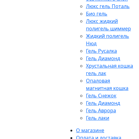
Люкс гель Поталь
Био гель
Люкс жидкий
полигель шиммер
Жидкий полигель
Нюд
Гель Русалка
Гель Диамонд
Хрустальная кошка
гель лак
Опаловая
магнитная кошка
Гель Снежок
Гель Диамонд
Гель Аврора
Гель лаки
О магазине
Оплата и доставка