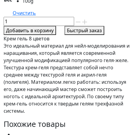
100g
Очистить
Количество
товара
Добавить в корзину
Быстрый заказ
Крем
Крем гель 8 цветов
гель
Это идеальный материал для нейл-моделирования и
номер
наращивания, который является современной
5
улучшенной модификацией популярного геля-желе.
Текстура крем-геля представляет собой нечто
среднее между текстурой геля и акрил-геля
(полигеля). Материалом легко работать: используя
его, даже начинающий мастер сможет построить
ноготь с идеальной архитектурой. По своему типу
крем-гель относится к твердым гелям трехфазной
системы.
Похожие товары