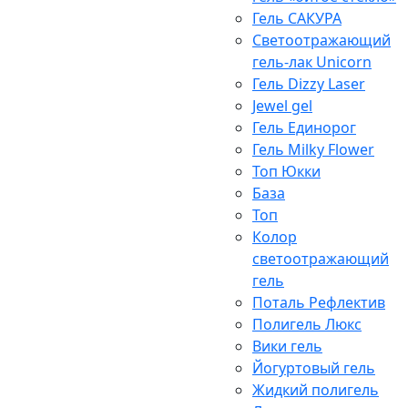
Гель САКУРА
Светоотражающий
гель-лак Unicorn
Гель Dizzy Laser
Jewel gel
Гель Единорог
Гель Milky Flower
Топ Юкки
База
Топ
Колор
светоотражающий
гель
Поталь Рефлектив
Полигель Люкс
Вики гель
Йогуртовый гель
Жидкий полигель