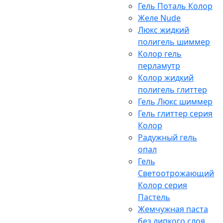
Гель Поталь Колор
Желе Nude
Люкс жидкий
полигель шиммер
Колор гель
перламутр
Колор жидкий
полигель глиттер
Гель Люкс шиммер
Гель глиттер серия
Колор
Радужный гель
опал
Гель
Светоотрожающий
Колор серия
Пастель
Жемчужная паста
без липкого слоя