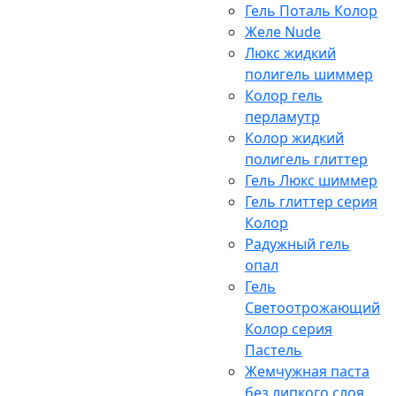
Гель Поталь Колор
Желе Nude
Люкс жидкий
полигель шиммер
Колор гель
перламутр
Колор жидкий
полигель глиттер
Гель Люкс шиммер
Гель глиттер серия
Колор
Радужный гель
опал
Гель
Светоотрожающий
Колор серия
Пастель
Жемчужная паста
без липкого слоя