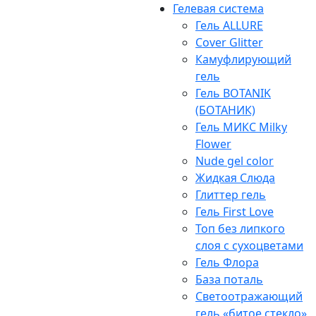
Гелевая система
Гель ALLURE
Cover Glitter
Камуфлирующий
гель
Гель BOTANIK
(БОТАНИК)
Гель МИКС Milky
Flower
Nude gel color
Жидкая Слюда
Глиттер гель
Гель First Love
Топ без липкого
слоя с сухоцветами
Гель Флора
База поталь
Светоотражающий
гель «битое стекло»