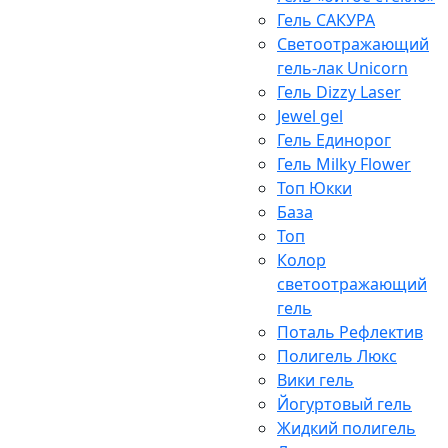
Гель САКУРА
Светоотражающий
гель-лак Unicorn
Гель Dizzy Laser
Jewel gel
Гель Единорог
Гель Milky Flower
Топ Юкки
База
Топ
Колор
светоотражающий
гель
Поталь Рефлектив
Полигель Люкс
Вики гель
Йогуртовый гель
Жидкий полигель