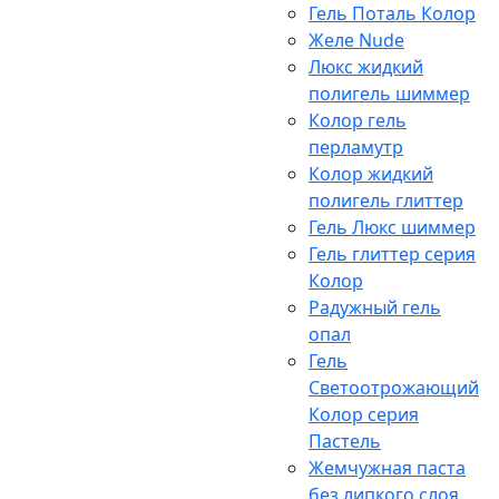
Гель Поталь Колор
Желе Nude
Люкс жидкий
полигель шиммер
Колор гель
перламутр
Колор жидкий
полигель глиттер
Гель Люкс шиммер
Гель глиттер серия
Колор
Радужный гель
опал
Гель
Светоотрожающий
Колор серия
Пастель
Жемчужная паста
без липкого слоя