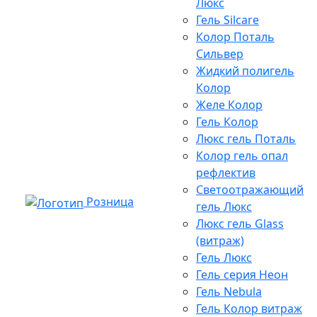
Люкс
Гель Silcare
Колор Поталь
Сильвер
Жидкий полигель
Колор
Желе Колор
Гель Колор
Люкс гель Поталь
Колор гель опал
рефлектив
Светоотражающий
Розница
гель Люкс
Люкс гель Glass
(витраж)
Гель Люкс
Гель серия Неон
Гель Nebula
Гель Колор витраж