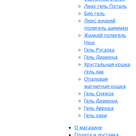
Люкс гель Поталь
Био гель
Люкс жидкий
полигель шиммер
Жидкий полигель
Нюд
Гель Русалка
Гель Диамонд
Хрустальная кошка
гель лак
Опаловая
магнитная кошка
Гель Снежок
Гель Диамонд
Гель Аврора
Гель лаки
О магазине
Оплата и доставка