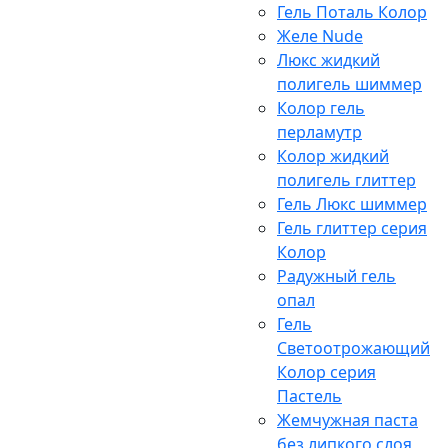
Гель Поталь Колор
Желе Nude
Люкс жидкий
полигель шиммер
Колор гель
перламутр
Колор жидкий
полигель глиттер
Гель Люкс шиммер
Гель глиттер серия
Колор
Радужный гель
опал
Гель
Светоотрожающий
Колор серия
Пастель
Жемчужная паста
без липкого слоя