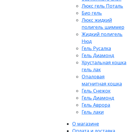
Люкс гель Поталь
Био гель
Люкс жидкий
полигель шиммер
Жидкий полигель
Нюд
Гель Русалка
Гель Диамонд
Хрустальная кошка
гель лак
Опаловая
магнитная кошка
Гель Снежок
Гель Диамонд
Гель Аврора
Гель лаки
О магазине
Оплата и доставка