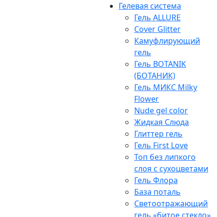
Гелевая система
Гель ALLURE
Cover Glitter
Камуфлирующий
гель
Гель BOTANIK
(БОТАНИК)
Гель МИКС Milky
Flower
Nude gel color
Жидкая Слюда
Глиттер гель
Гель First Love
Топ без липкого
слоя с сухоцветами
Гель Флора
База поталь
Светоотражающий
гель «битое стекло»