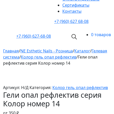
Cертификаты
Контакты
+7 (960) 627 68-08
0 товаров
+7 (960)
627-68-08
Главная
/
NE Esthetic Nails - Розница
/
Каталог
/
Гелевая
система
/
Колор гель опал рефлектив
/
Гели опал
рефлектив серия Колор номер 14
Артикул:
Н/Д
Категория:
Колор гель опал рефлектив
Гели опал рефлектив серия
Колор номер 14
от
350
₽