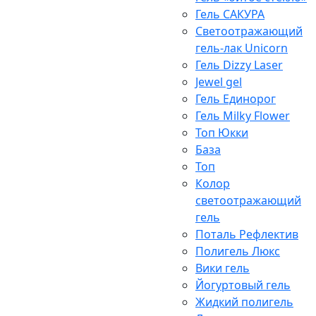
Гель САКУРА
Светоотражающий
гель-лак Unicorn
Гель Dizzy Laser
Jewel gel
Гель Единорог
Гель Milky Flower
Топ Юкки
База
Топ
Колор
светоотражающий
гель
Поталь Рефлектив
Полигель Люкс
Вики гель
Йогуртовый гель
Жидкий полигель