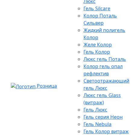
Люкс
Гель Silcare
Колор Поталь
Сильвер
Жидкий полигель
Колор
Желе Колор
Гель Колор
Люкс гель Поталь
Колор гель опал
рефлектив
Светоотражающий
Розница
гель Люкс
Люкс гель Glass
(витраж)
Гель Люкс
Гель серия Неон
Гель Nebula
Гель Колор витраж