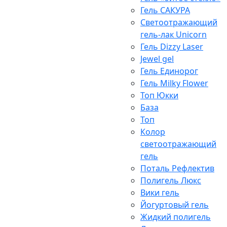
Гель САКУРА
Светоотражающий
гель-лак Unicorn
Гель Dizzy Laser
Jewel gel
Гель Единорог
Гель Milky Flower
Топ Юкки
База
Топ
Колор
светоотражающий
гель
Поталь Рефлектив
Полигель Люкс
Вики гель
Йогуртовый гель
Жидкий полигель