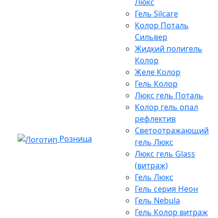
Люкс
Гель Silcare
Колор Поталь
Сильвер
Жидкий полигель
Колор
Желе Колор
Гель Колор
Люкс гель Поталь
Колор гель опал
рефлектив
Светоотражающий
Розница
гель Люкс
Люкс гель Glass
(витраж)
Гель Люкс
Гель серия Неон
Гель Nebula
Гель Колор витраж