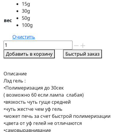
15g
30g
50g
вес
100g
Очистить
Количество
товара
Добавить в корзину
Быстрый заказ
Силкар
гель
НОВИНКА
Описание
спарклинг
Лэд гель :
виолет
•Полимеризация до 30сек
( возможно 60 если лампа слабая)
•вязкость чуть гуще средней
•чуть жестче чем уф гель
•может печь за счет быстрой полимеризации
•цвета от уф гелей не отличаются
•самовыравнивание