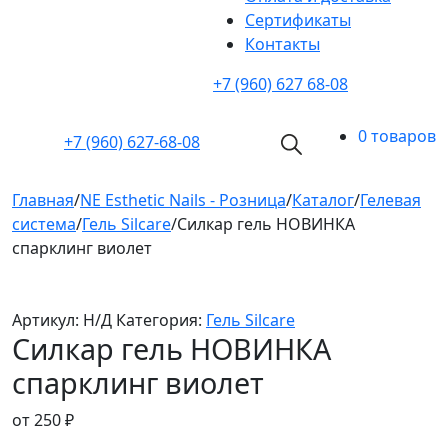
Cертификаты
Контакты
+7 (960) 627 68-08
0 товаров
+7 (960)
627-68-08
Главная
/
NE Esthetic Nails - Розница
/
Каталог
/
Гелевая
система
/
Гель Silcare
/
Силкар гель НОВИНКА
спарклинг виолет
Артикул:
Н/Д
Категория:
Гель Silcare
Силкар гель НОВИНКА
спарклинг виолет
от
250
₽