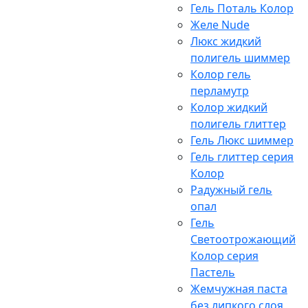
Гель Поталь Колор
Желе Nude
Люкс жидкий
полигель шиммер
Колор гель
перламутр
Колор жидкий
полигель глиттер
Гель Люкс шиммер
Гель глиттер серия
Колор
Радужный гель
опал
Гель
Светоотрожающий
Колор серия
Пастель
Жемчужная паста
без липкого слоя