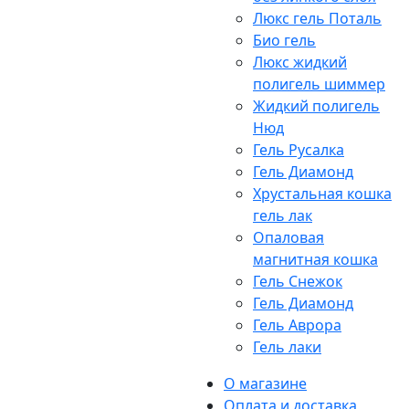
Люкс гель Поталь
Био гель
Люкс жидкий
полигель шиммер
Жидкий полигель
Нюд
Гель Русалка
Гель Диамонд
Хрустальная кошка
гель лак
Опаловая
магнитная кошка
Гель Снежок
Гель Диамонд
Гель Аврора
Гель лаки
О магазине
Оплата и доставка