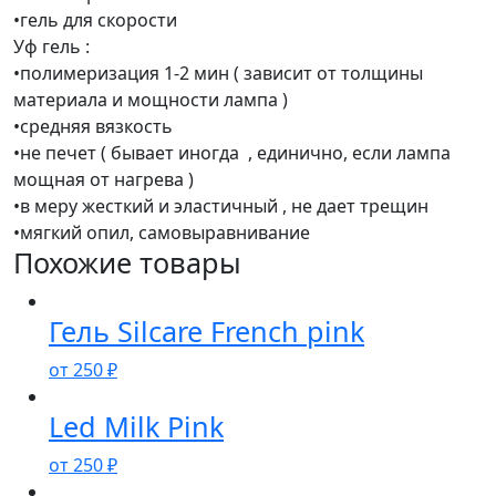
•гель для скорости
Уф гель :
•полимеризация 1-2 мин ( зависит от толщины
материала и мощности лампа )
•средняя вязкость
•не печет ( бывает иногда , единично, если лампа
мощная от нагрева )
•в меру жесткий и эластичный , не дает трещин
•мягкий опил, самовыравнивание
Похожие товары
Гель Silcare French pink
от
250
₽
Led Milk Pink
от
250
₽