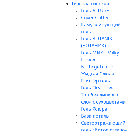
Гелевая система
Гель ALLURE
Cover Glitter
Камуфлирующий
гель
Гель BOTANIK
(БОТАНИК)
Гель МИКС Milky
Flower
Nude gel color
Жидкая Слюда
Глиттер гель
Гель First Love
Топ без липкого
слоя с сухоцветами
Гель Флора
База поталь
Светоотражающий
гель «битое стекло»