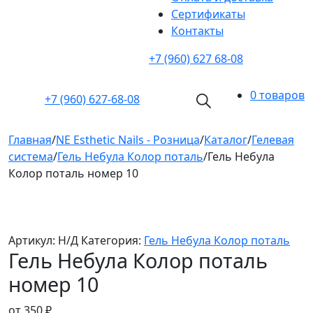
Cертификаты
Контакты
+7 (960) 627 68-08
0 товаров
+7 (960)
627-68-08
Главная
/
NE Esthetic Nails - Розница
/
Каталог
/
Гелевая
система
/
Гель Небула Колор поталь
/
Гель Небула
Колор поталь номер 10
Артикул:
Н/Д
Категория:
Гель Небула Колор поталь
Гель Небула Колор поталь
номер 10
от
350
₽