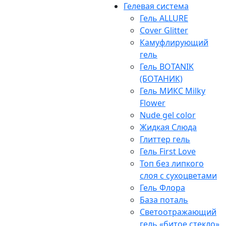
Гелевая система
Гель ALLURE
Cover Glitter
Камуфлирующий
гель
Гель BOTANIK
(БОТАНИК)
Гель МИКС Milky
Flower
Nude gel color
Жидкая Слюда
Глиттер гель
Гель First Love
Топ без липкого
слоя с сухоцветами
Гель Флора
База поталь
Светоотражающий
гель «битое стекло»