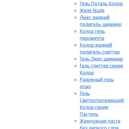
Гель Поталь Колор
Желе Nude
Люкс жидкий
полигель шиммер
Колор гель
перламутр
Колор жидкий
полигель глиттер
Гель Люкс шиммер
Гель глиттер серия
Колор
Радужный гель
опал
Гель
Светоотрожающий
Колор серия
Пастель
Жемчужная паста
без липкого слоя