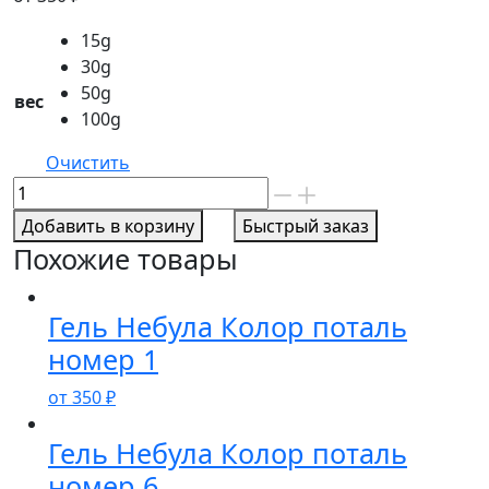
15g
30g
50g
вес
100g
Очистить
Количество
товара
Добавить в корзину
Быстрый заказ
Гель
Похожие товары
Небула
Колор
поталь
Гель Небула Колор поталь
номер
номер 1
10
от
350
₽
Гель Небула Колор поталь
номер 6