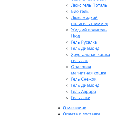
Люкс гель Поталь
Био гель
Люкс жидкий
полигель шиммер
Жидкий полигель
Нюд
Гель Русалка
Гель Диамонд
Хрустальная кошка
гель лак
Опаловая
магнитная кошка
Гель Снежок
Гель Диамонд
Гель Аврора
Гель лаки
О магазине
Оплата и доставка