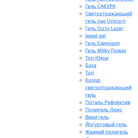
Гель САКУРА
Светоотражающий
гель-лак Unicorn
Гель Dizzy Laser
Jewel gel
Гель Единорог
Гель Milky Flower
Топ Юкки
База
Топ
Колор
светоотражающий
гель
Поталь Рефлектив
Полигель Люкс
Вики гель
Йогуртовый гель
Жидкий полигель