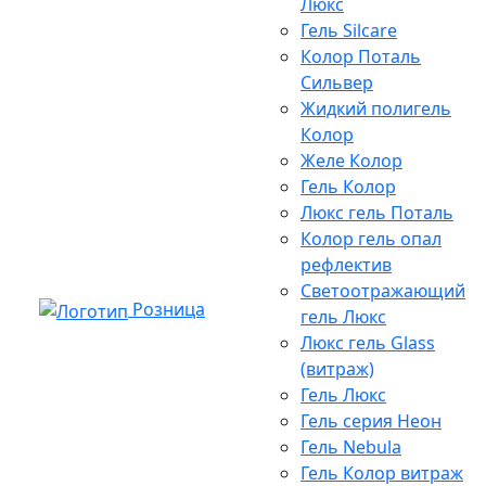
Люкс
Гель Silcare
Колор Поталь
Сильвер
Жидкий полигель
Колор
Желе Колор
Гель Колор
Люкс гель Поталь
Колор гель опал
рефлектив
Светоотражающий
Розница
гель Люкс
Люкс гель Glass
(витраж)
Гель Люкс
Гель серия Неон
Гель Nebula
Гель Колор витраж