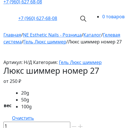
+7 (960) 627 68-08
0 товаров
+7 (960)
627-68-08
Главная
/
NE Esthetic Nails - Розница
/
Каталог
/
Гелевая
система
/
Гель Люкс шиммер
/
Люкс шиммер номер 27
Артикул:
Н/Д
Категория:
Гель Люкс шиммер
Люкс шиммер номер 27
от
250
₽
20g
50g
вес
100g
Очистить
Количество