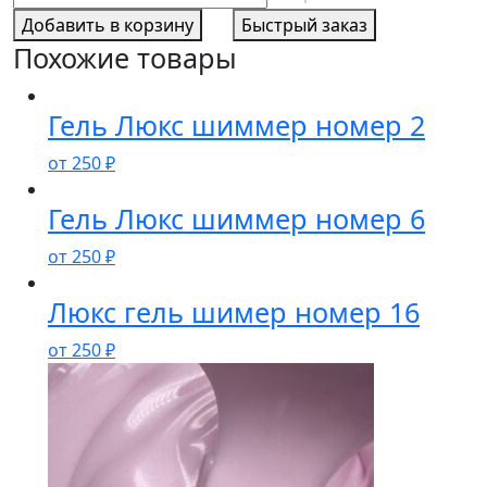
товара
Добавить в корзину
Быстрый заказ
Люкс
Похожие товары
шиммер
номер
27
Гель Люкс шиммер номер 2
от
250
₽
Гель Люкс шиммер номер 6
от
250
₽
Люкс гель шимер номер 16
от
250
₽