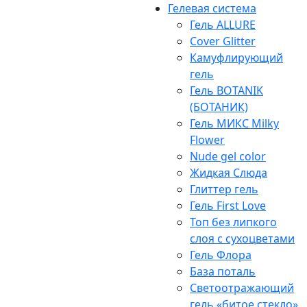
Гелевая система
Гель ALLURE
Cover Glitter
Камуфлирующий
гель
Гель BOTANIK
(БОТАНИК)
Гель МИКС Milky
Flower
Nude gel color
Жидкая Слюда
Глиттер гель
Гель First Love
Топ без липкого
слоя с сухоцветами
Гель Флора
База поталь
Светоотражающий
гель «битое стекло»