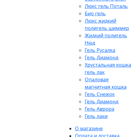
Люкс гель Поталь
Био гель
Люкс жидкий
полигель шиммер
Жидкий полигель
Нюд
Гель Русалка
Гель Диамонд
Хрустальная кошка
гель лак
Опаловая
магнитная кошка
Гель Снежок
Гель Диамонд
Гель Аврора
Гель лаки
О магазине
Оплата и доставка