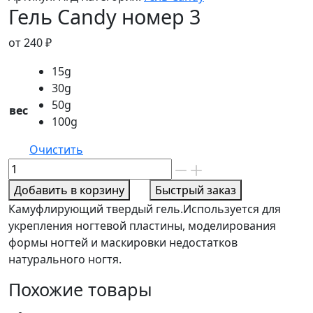
Гель Candy номер 3
от
240
₽
15g
30g
50g
вес
100g
Очистить
Количество
товара
Добавить в корзину
Быстрый заказ
Гель
Камуфлирующий твердый гель.Используется для
Candy
укрепления ногтевой пластины, моделирования
номер
формы ногтей и маскировки недостатков
3
натурального ногтя.
Похожие товары