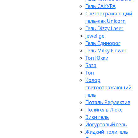
Гель САКУРА
Светоотражающий
гель-лак Unicorn
Гель Dizzy Laser
Jewel gel
Гель Единорог
Гель Milky Flower
Топ Юкки
База
Топ
Колор
светоотражающий
гель
Поталь Рефлектив
Полигель Люкс
Вики гель
Йогуртовый гель
Жидкий полигель