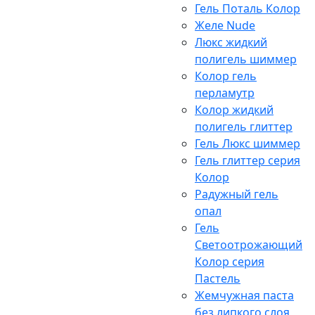
Гель Поталь Колор
Желе Nude
Люкс жидкий
полигель шиммер
Колор гель
перламутр
Колор жидкий
полигель глиттер
Гель Люкс шиммер
Гель глиттер серия
Колор
Радужный гель
опал
Гель
Светоотрожающий
Колор серия
Пастель
Жемчужная паста
без липкого слоя