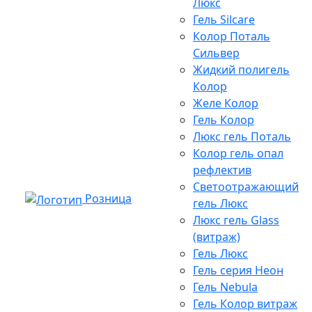
Люкс
Гель Silcare
Колор Поталь
Сильвер
Жидкий полигель
Колор
Желе Колор
Гель Колор
Люкс гель Поталь
Колор гель опал
рефлектив
Светоотражающий
Розница
гель Люкс
Люкс гель Glass
(витраж)
Гель Люкс
Гель серия Неон
Гель Nebula
Гель Колор витраж