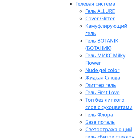
Гелевая система
Гель ALLURE
Cover Glitter
Камуфлирующий
гель
Гель BOTANIK
(БОТАНИК)
Гель МИКС Milky
Flower
Nude gel color
Жидкая Слюда
Глиттер гель
Гель First Love
Топ без липкого
слоя с сухоцветами
Гель Флора
База поталь
Светоотражающий
гель «битое стекло»