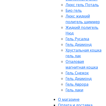
Люкс гель Поталь
Био гель
Люкс жидкий
полигель шиммер
Жидкий полигель
Нюд
Гель Русалка
Гель Диамонд
Хрустальная кошка
гель лак
Опаловая
магнитная кошка
Гель Снежок
Гель Диамонд
Гель Аврора
Гель лаки
О магазине
Оплата и доставка