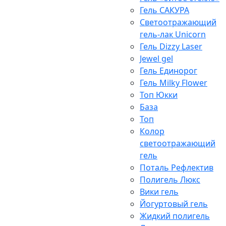
Гель САКУРА
Светоотражающий
гель-лак Unicorn
Гель Dizzy Laser
Jewel gel
Гель Единорог
Гель Milky Flower
Топ Юкки
База
Топ
Колор
светоотражающий
гель
Поталь Рефлектив
Полигель Люкс
Вики гель
Йогуртовый гель
Жидкий полигель