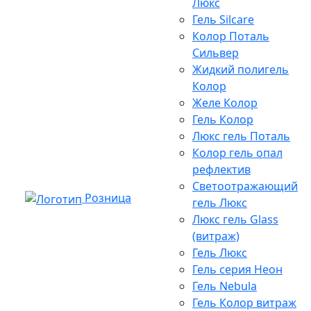
Люкс
Гель Silcare
Колор Поталь
Сильвер
Жидкий полигель
Колор
Желе Колор
Гель Колор
Люкс гель Поталь
Колор гель опал
рефлектив
Светоотражающий
Розница
гель Люкс
Люкс гель Glass
(витраж)
Гель Люкс
Гель серия Неон
Гель Nebula
Гель Колор витраж