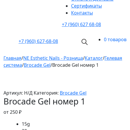
Cертификаты
Контакты
+7 (960) 627 68-08
0 товаров
+7 (960)
627-68-08
Главная
/
NE Esthetic Nails - Розница
/
Каталог
/
Гелевая
система
/
Brocade Gel
/
Brocade Gel номер 1
Артикул:
Н/Д
Категория:
Brocade Gel
Brocade Gel номер 1
от
250
₽
15g