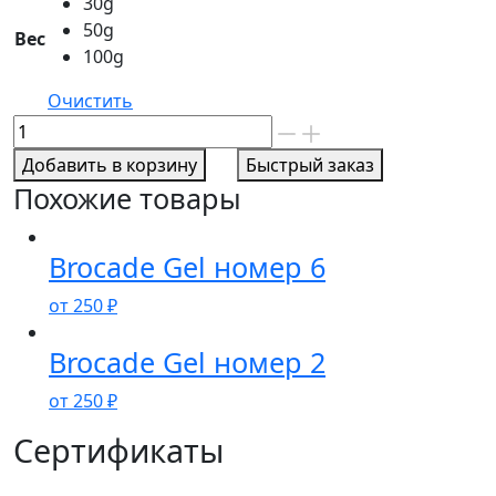
30g
50g
Вес
100g
Очистить
Количество
товара
Добавить в корзину
Быстрый заказ
Brocade
Похожие товары
Gel
номер
1
Brocade Gel номер 6
от
250
₽
Brocade Gel номер 2
от
250
₽
Сертификаты