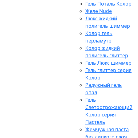
Гель Поталь Колор
Желе Nude
Люкс жидкий
полигель шиммер
Колор гель
перламутр
Колор жидкий
полигель глиттер
Гель Люкс шиммер
Гель глиттер серия
Колор
Радужный гель
опал
Гель
Светоотрожающий
Колор серия
Пастель
Жемчужная паста
без липкого слоя