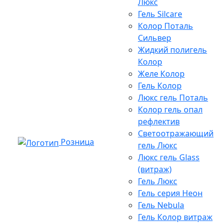
Люкс
Гель Silcare
Колор Поталь
Сильвер
Жидкий полигель
Колор
Желе Колор
Гель Колор
Люкс гель Поталь
Колор гель опал
рефлектив
Светоотражающий
Розница
гель Люкс
Люкс гель Glass
(витраж)
Гель Люкс
Гель серия Неон
Гель Nebula
Гель Колор витраж