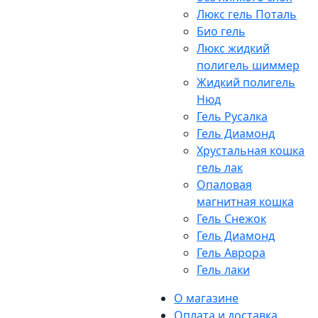
Люкс гель Поталь
Био гель
Люкс жидкий
полигель шиммер
Жидкий полигель
Нюд
Гель Русалка
Гель Диамонд
Хрустальная кошка
гель лак
Опаловая
магнитная кошка
Гель Снежок
Гель Диамонд
Гель Аврора
Гель лаки
О магазине
Оплата и доставка