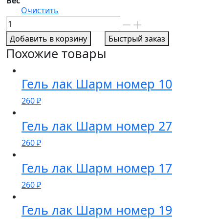
Вес
Очистить
Количество
товара
Добавить в корзину
Быстрый заказ
Гель
Похожие товары
лак
Шарм
номер
Гель лак Шарм номер 10
95
260
₽
Гель лак Шарм номер 27
260
₽
Гель лак Шарм номер 17
260
₽
Гель лак Шарм номер 19