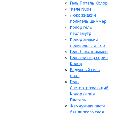
Гель Поталь Колор
Желе Nude
Люкс жидкий
полигель шиммер
Колор гель
перламутр
Колор жидкий
полигель глиттер
Гель Люкс шиммер
Гель глиттер серия
Колор
Радужный гель
опал
Гель
Светоотрожающий
Колор серия
Пастель
Жемчужная паста
без липкого слоя