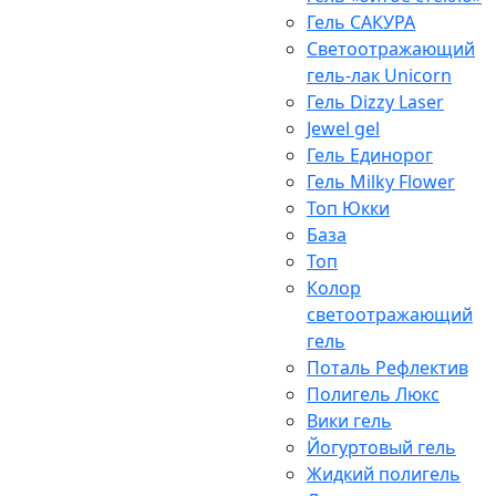
Гель САКУРА
Светоотражающий
гель-лак Unicorn
Гель Dizzy Laser
Jewel gel
Гель Единорог
Гель Milky Flower
Топ Юкки
База
Топ
Колор
светоотражающий
гель
Поталь Рефлектив
Полигель Люкс
Вики гель
Йогуртовый гель
Жидкий полигель