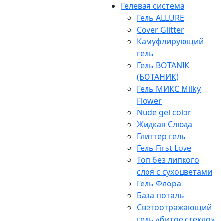
Гелевая система
Гель ALLURE
Cover Glitter
Камуфлирующий
гель
Гель BOTANIK
(БОТАНИК)
Гель МИКС Milky
Flower
Nude gel color
Жидкая Слюда
Глиттер гель
Гель First Love
Топ без липкого
слоя с сухоцветами
Гель Флора
База поталь
Светоотражающий
гель «битое стекло»