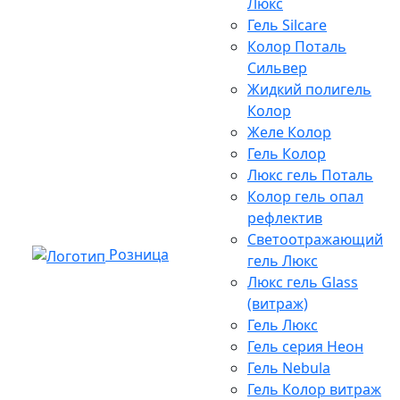
Люкс
Гель Silcare
Колор Поталь
Сильвер
Жидкий полигель
Колор
Желе Колор
Гель Колор
Люкс гель Поталь
Колор гель опал
рефлектив
Светоотражающий
Розница
гель Люкс
Люкс гель Glass
(витраж)
Гель Люкс
Гель серия Неон
Гель Nebula
Гель Колор витраж