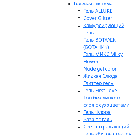
Гелевая система
Гель ALLURE
Cover Glitter
Камуфлирующий
гель
Гель BOTANIK
(БОТАНИК)
Гель МИКС Milky
Flower
Nude gel color
Жидкая Слюда
Глиттер гель
Гель First Love
Топ без липкого
слоя с сухоцветами
Гель Флора
База поталь
Светоотражающий
гель «битое стекло»