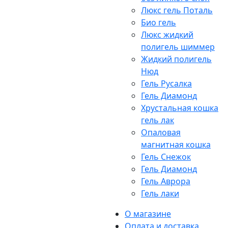
Люкс гель Поталь
Био гель
Люкс жидкий
полигель шиммер
Жидкий полигель
Нюд
Гель Русалка
Гель Диамонд
Хрустальная кошка
гель лак
Опаловая
магнитная кошка
Гель Снежок
Гель Диамонд
Гель Аврора
Гель лаки
О магазине
Оплата и доставка