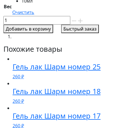
10мл
Вес
Очистить
Количество
товара
Добавить в корзину
Быстрый заказ
Гель
лак
Шарм
Похожие товары
номер
103
Гель лак Шарм номер 25
260
₽
Гель лак Шарм номер 18
260
₽
Гель лак Шарм номер 17
260
₽