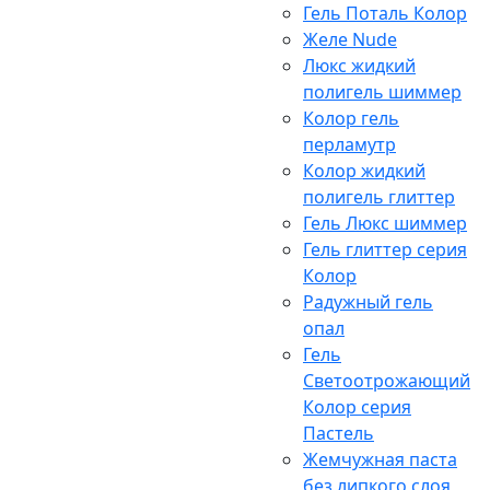
Гель Поталь Колор
Желе Nude
Люкс жидкий
полигель шиммер
Колор гель
перламутр
Колор жидкий
полигель глиттер
Гель Люкс шиммер
Гель глиттер серия
Колор
Радужный гель
опал
Гель
Светоотрожающий
Колор серия
Пастель
Жемчужная паста
без липкого слоя