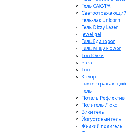
Гель САКУРА
Светоотражающий
гель-лак Unicorn
Гель Dizzy Laser
Jewel gel
Гель Единорог
Гель Milky Flower
Топ Юкки
База
Топ
Колор
светоотражающий
гель
Поталь Рефлектив
Полигель Люкс
Вики гель
Йогуртовый гель
Жидкий полигель