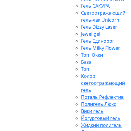
Гель САКУРА
Светоотражающий
гель-лак Unicorn
Гель Dizzy Laser
Jewel gel
Гель Единорог
Гель Milky Flower
Топ Юкки
База
Топ
Колор
светоотражающий
гель
Поталь Рефлектив
Полигель Люкс
Вики гель
Йогуртовый гель
Жидкий полигель