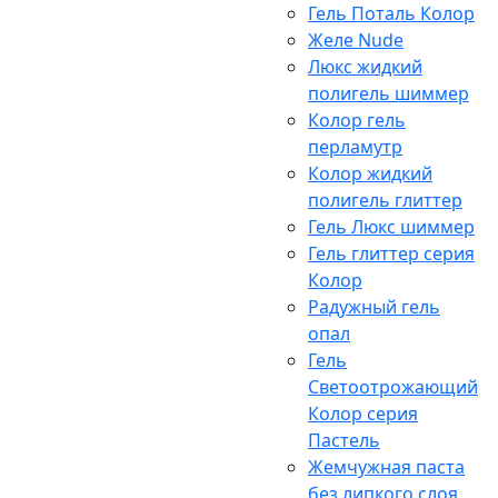
Гель Поталь Колор
Желе Nude
Люкс жидкий
полигель шиммер
Колор гель
перламутр
Колор жидкий
полигель глиттер
Гель Люкс шиммер
Гель глиттер серия
Колор
Радужный гель
опал
Гель
Светоотрожающий
Колор серия
Пастель
Жемчужная паста
без липкого слоя