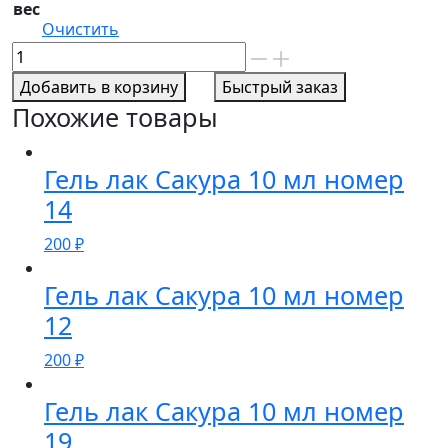
вес
Очистить
Количество
товара
Добавить в корзину
Быстрый заказ
Гель
Похожие товары
лак
Сакура
10
Гель лак Сакура 10 мл номер
мл
14
номер
200
₽
92
Гель лак Сакура 10 мл номер
12
200
₽
Гель лак Сакура 10 мл номер
19