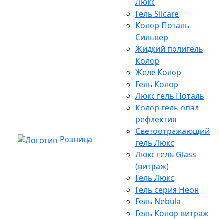
Люкс
Гель Silcare
Колор Поталь
Сильвер
Жидкий полигель
Колор
Желе Колор
Гель Колор
Люкс гель Поталь
Колор гель опал
рефлектив
Светоотражающий
Розница
гель Люкс
Люкс гель Glass
(витраж)
Гель Люкс
Гель серия Неон
Гель Nebula
Гель Колор витраж