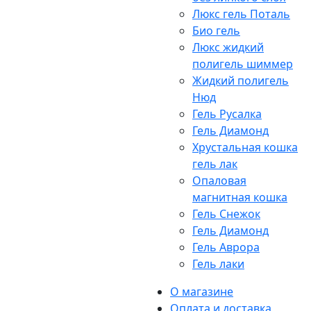
Люкс гель Поталь
Био гель
Люкс жидкий
полигель шиммер
Жидкий полигель
Нюд
Гель Русалка
Гель Диамонд
Хрустальная кошка
гель лак
Опаловая
магнитная кошка
Гель Снежок
Гель Диамонд
Гель Аврора
Гель лаки
О магазине
Оплата и доставка