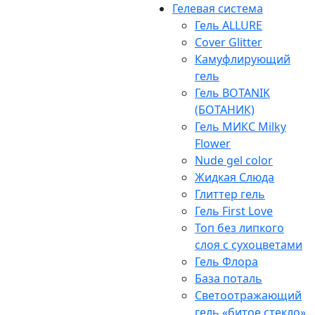
Гелевая система
Гель ALLURE
Cover Glitter
Камуфлирующий
гель
Гель BOTANIK
(БОТАНИК)
Гель МИКС Milky
Flower
Nude gel color
Жидкая Слюда
Глиттер гель
Гель First Love
Топ без липкого
слоя с сухоцветами
Гель Флора
База поталь
Светоотражающий
гель «битое стекло»