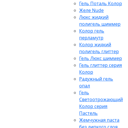
Гель Поталь Колор
Желе Nude
Люкс жидкий
полигель шиммер
Колор гель
перламутр
Колор жидкий
полигель глиттер
Гель Люкс шиммер
Гель глиттер серия
Колор
Радужный гель
опал
Гель
Светоотрожающий
Колор серия
Пастель
Жемчужная паста
без липкого слоя