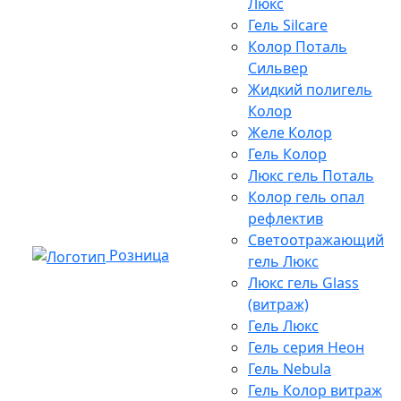
Люкс
Гель Silcare
Колор Поталь
Сильвер
Жидкий полигель
Колор
Желе Колор
Гель Колор
Люкс гель Поталь
Колор гель опал
рефлектив
Светоотражающий
Розница
гель Люкс
Люкс гель Glass
(витраж)
Гель Люкс
Гель серия Неон
Гель Nebula
Гель Колор витраж