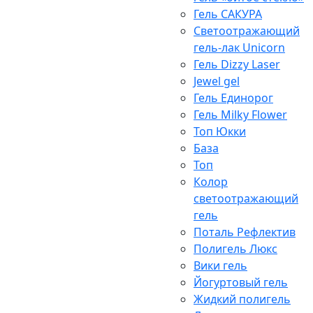
Гель САКУРА
Светоотражающий
гель-лак Unicorn
Гель Dizzy Laser
Jewel gel
Гель Единорог
Гель Milky Flower
Топ Юкки
База
Топ
Колор
светоотражающий
гель
Поталь Рефлектив
Полигель Люкс
Вики гель
Йогуртовый гель
Жидкий полигель