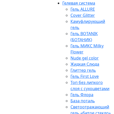
Гелевая система
Гель ALLURE
Cover Glitter
Камуфлирующий
гель
Гель BOTANIK
(БОТАНИК)
Гель МИКС Milky
Flower
Nude gel color
Жидкая Слюда
Глиттер гель
Гель First Love
Топ без липкого
слоя с сухоцветами
Гель Флора
База поталь
Светоотражающий
гель «битое стекло»