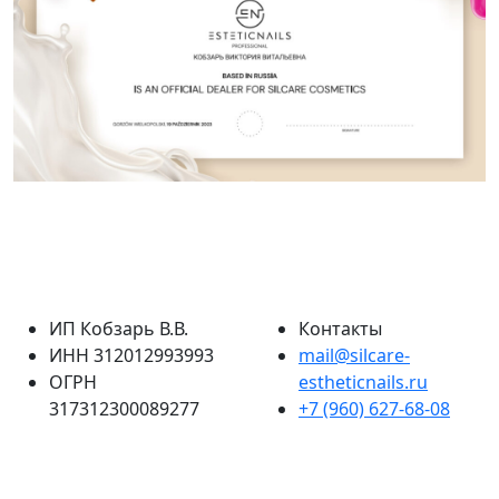
ИП Кобзарь В.В.
Контакты
ИНН 312012993993
mail@silcare-
ОГРН
estheticnails.ru
317312300089277
+7 (960) 627-68-08