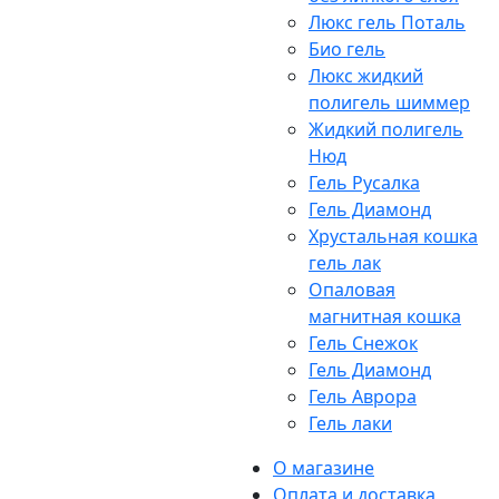
Люкс гель Поталь
Био гель
Люкс жидкий
полигель шиммер
Жидкий полигель
Нюд
Гель Русалка
Гель Диамонд
Хрустальная кошка
гель лак
Опаловая
магнитная кошка
Гель Снежок
Гель Диамонд
Гель Аврора
Гель лаки
О магазине
Оплата и доставка