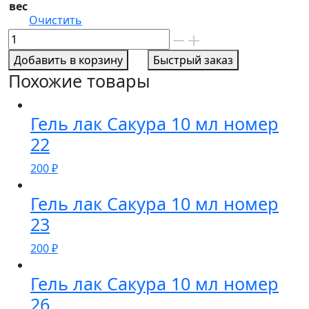
вес
Очистить
Количество
товара
Добавить в корзину
Быстрый заказ
Гель
Похожие товары
лак
Сакура
10
Гель лак Сакура 10 мл номер
мл
22
номер
200
₽
44
Гель лак Сакура 10 мл номер
23
200
₽
Гель лак Сакура 10 мл номер
26