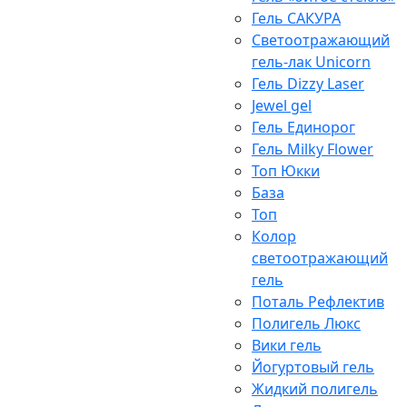
Гель САКУРА
Светоотражающий
гель-лак Unicorn
Гель Dizzy Laser
Jewel gel
Гель Единорог
Гель Milky Flower
Топ Юкки
База
Топ
Колор
светоотражающий
гель
Поталь Рефлектив
Полигель Люкс
Вики гель
Йогуртовый гель
Жидкий полигель