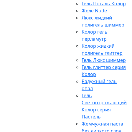
Гель Поталь Колор
Желе Nude
Люкс жидкий
полигель шиммер
Колор гель
перламутр
Колор жидкий
полигель глиттер
Гель Люкс шиммер
Гель глиттер серия
Колор
Радужный гель
опал
Гель
Светоотрожающий
Колор серия
Пастель
Жемчужная паста
без липкого слоя