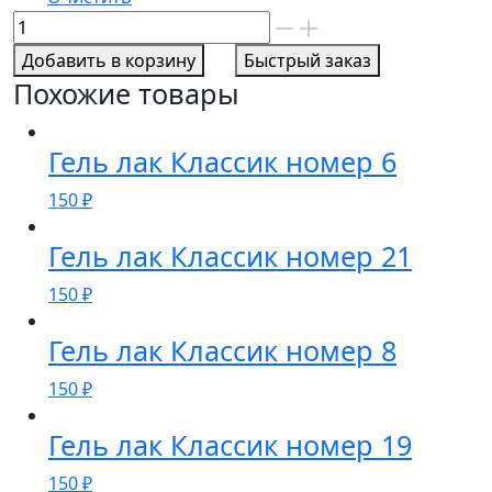
Количество
товара
Добавить в корзину
Быстрый заказ
Гель
Похожие товары
лак
Классик
номер
Гель лак Классик номер 6
96
150
₽
Гель лак Классик номер 21
150
₽
Гель лак Классик номер 8
150
₽
Гель лак Классик номер 19
150
₽