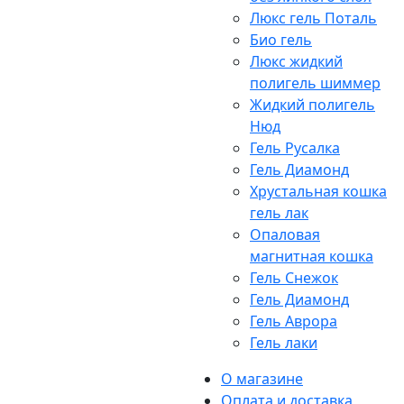
Люкс гель Поталь
Био гель
Люкс жидкий
полигель шиммер
Жидкий полигель
Нюд
Гель Русалка
Гель Диамонд
Хрустальная кошка
гель лак
Опаловая
магнитная кошка
Гель Снежок
Гель Диамонд
Гель Аврора
Гель лаки
О магазине
Оплата и доставка