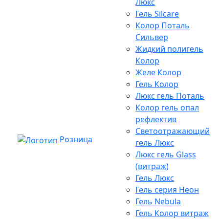
Люкс
Гель Silcare
Колор Поталь
Сильвер
Жидкий полигель
Колор
Желе Колор
Гель Колор
Люкс гель Поталь
Колор гель опал
рефлектив
Светоотражающий
Розница
гель Люкс
Люкс гель Glass
(витраж)
Гель Люкс
Гель серия Неон
Гель Nebula
Гель Колор витраж