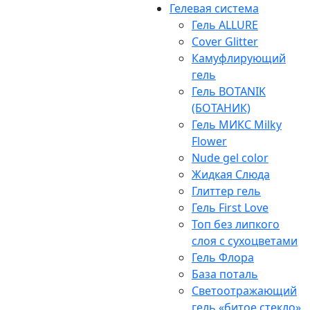
Гелевая система
Гель ALLURE
Cover Glitter
Камуфлирующий
гель
Гель BOTANIK
(БОТАНИК)
Гель МИКС Milky
Flower
Nude gel color
Жидкая Слюда
Глиттер гель
Гель First Love
Топ без липкого
слоя с сухоцветами
Гель Флора
База поталь
Светоотражающий
гель «битое стекло»