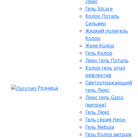
Люкс
Гель Silcare
Колор Поталь
Сильвер
Жидкий полигель
Колор
Желе Колор
Гель Колор
Люкс гель Поталь
Колор гель опал
рефлектив
Светоотражающий
Розница
гель Люкс
Люкс гель Glass
(витраж)
Гель Люкс
Гель серия Неон
Гель Nebula
Гель Колор витраж