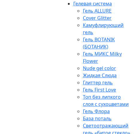
Гелевая система
Гель ALLURE
Cover Glitter
Камуфлирующий
гель
Гель BOTANIK
(БОТАНИК)
Гель МИКС Milky
Flower
Nude gel color
Жидкая Слюда
Глиттер гель
Гель First Love
Топ без липкого
слоя с сухоцветами
Гель Флора
База поталь
Светоотражающий
гель «битое стекло»