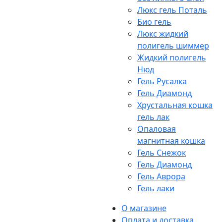
Люкс гель Поталь
Био гель
Люкс жидкий
полигель шиммер
Жидкий полигель
Нюд
Гель Русалка
Гель Диамонд
Хрустальная кошка
гель лак
Опаловая
магнитная кошка
Гель Снежок
Гель Диамонд
Гель Аврора
Гель лаки
О магазине
Оплата и доставка