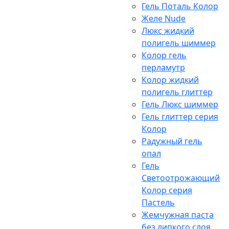
Гель Поталь Колор
Желе Nude
Люкс жидкий
полигель шиммер
Колор гель
перламутр
Колор жидкий
полигель глиттер
Гель Люкс шиммер
Гель глиттер серия
Колор
Радужный гель
опал
Гель
Светоотрожающий
Колор серия
Пастель
Жемчужная паста
без липкого слоя