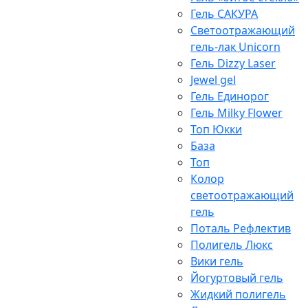
Гель САКУРА
Светоотражающий
гель-лак Unicorn
Гель Dizzy Laser
Jewel gel
Гель Единорог
Гель Milky Flower
Топ Юкки
База
Топ
Колор
светоотражающий
гель
Поталь Рефлектив
Полигель Люкс
Вики гель
Йогуртовый гель
Жидкий полигель