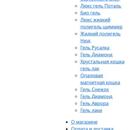
Люкс гель Поталь
Био гель
Люкс жидкий
полигель шиммер
Жидкий полигель
Нюд
Гель Русалка
Гель Диамонд
Хрустальная кошка
гель лак
Опаловая
магнитная кошка
Гель Снежок
Гель Диамонд
Гель Аврора
Гель лаки
О магазине
Оплата и доставка