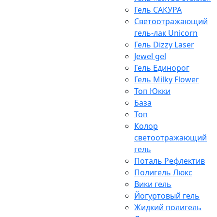
Гель САКУРА
Светоотражающий
гель-лак Unicorn
Гель Dizzy Laser
Jewel gel
Гель Единорог
Гель Milky Flower
Топ Юкки
База
Топ
Колор
светоотражающий
гель
Поталь Рефлектив
Полигель Люкс
Вики гель
Йогуртовый гель
Жидкий полигель