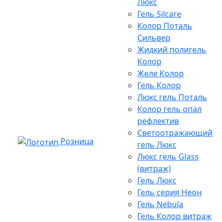
Люкс
Гель Silcare
Колор Поталь
Сильвер
Жидкий полигель
Колор
Желе Колор
Гель Колор
Люкс гель Поталь
Колор гель опал
рефлектив
Светоотражающий
Розница
гель Люкс
Люкс гель Glass
(витраж)
Гель Люкс
Гель серия Неон
Гель Nebula
Гель Колор витраж