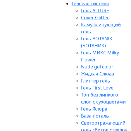
Гелевая система
Гель ALLURE
Cover Glitter
Камуфлирующий
гель
Гель BOTANIK
(БОТАНИК)
Гель МИКС Milky
Flower
Nude gel color
Жидкая Слюда
Глиттер гель
Гель First Love
Топ без липкого
слоя с сухоцветами
Гель Флора
База поталь
Светоотражающий
гель «битое стекло»