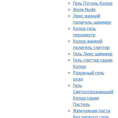
Гель Поталь Колор
Желе Nude
Люкс жидкий
полигель шиммер
Колор гель
перламутр
Колор жидкий
полигель глиттер
Гель Люкс шиммер
Гель глиттер серия
Колор
Радужный гель
опал
Гель
Светоотрожающий
Колор серия
Пастель
Жемчужная паста
без липкого слоя