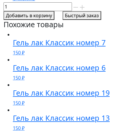
Количество
товара
Добавить в корзину
Быстрый заказ
Гель
Похожие товары
лак
Классик
номер
Гель лак Классик номер 7
76
150
₽
Гель лак Классик номер 6
150
₽
Гель лак Классик номер 19
150
₽
Гель лак Классик номер 13
150
₽