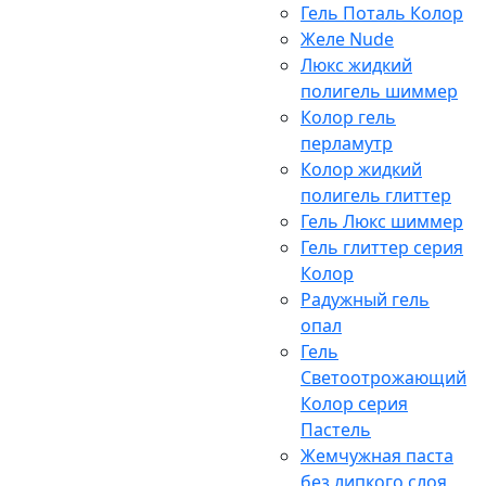
Гель Поталь Колор
Желе Nude
Люкс жидкий
полигель шиммер
Колор гель
перламутр
Колор жидкий
полигель глиттер
Гель Люкс шиммер
Гель глиттер серия
Колор
Радужный гель
опал
Гель
Светоотрожающий
Колор серия
Пастель
Жемчужная паста
без липкого слоя