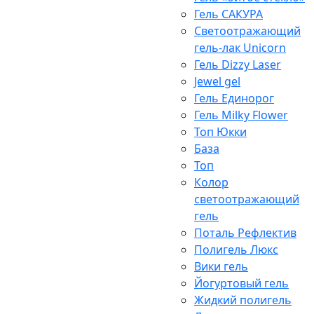
Гель САКУРА
Светоотражающий
гель-лак Unicorn
Гель Dizzy Laser
Jewel gel
Гель Единорог
Гель Milky Flower
Топ Юкки
База
Топ
Колор
светоотражающий
гель
Поталь Рефлектив
Полигель Люкс
Вики гель
Йогуртовый гель
Жидкий полигель