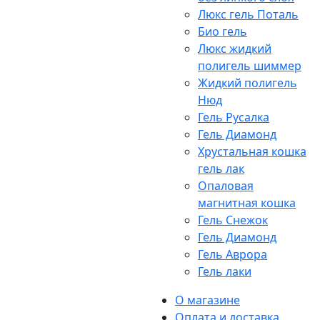
Люкс гель Поталь
Био гель
Люкс жидкий
полигель шиммер
Жидкий полигель
Нюд
Гель Русалка
Гель Диамонд
Хрустальная кошка
гель лак
Опаловая
магнитная кошка
Гель Снежок
Гель Диамонд
Гель Аврора
Гель лаки
О магазине
Оплата и доставка