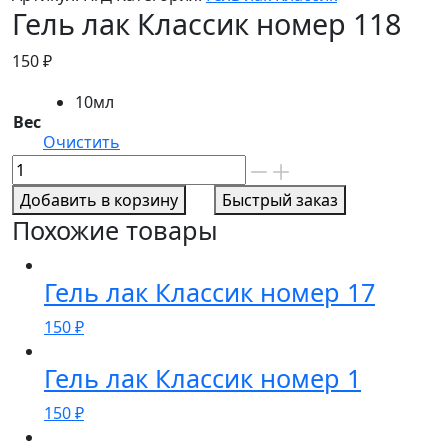
Гель лак Классик номер 118
150
₽
10мл
Вес
Очистить
Количество
товара
Добавить в корзину
Быстрый заказ
Гель
Похожие товары
лак
Классик
номер
Гель лак Классик номер 17
118
150
₽
Гель лак Классик номер 1
150
₽