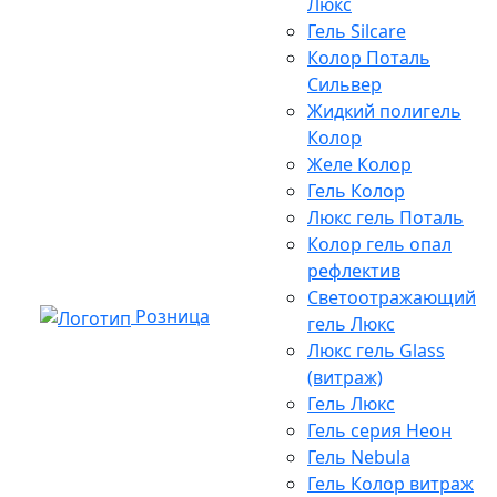
Люкс
Гель Silcare
Колор Поталь
Сильвер
Жидкий полигель
Колор
Желе Колор
Гель Колор
Люкс гель Поталь
Колор гель опал
рефлектив
Светоотражающий
Розница
гель Люкс
Люкс гель Glass
(витраж)
Гель Люкс
Гель серия Неон
Гель Nebula
Гель Колор витраж