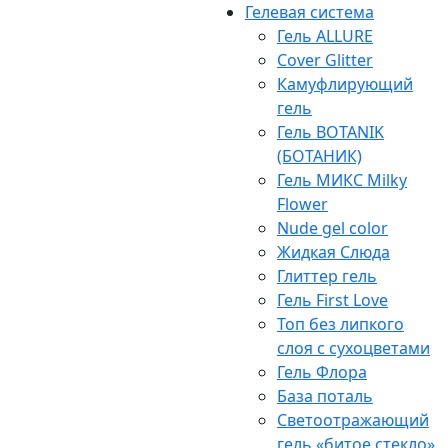
Гелевая система
Гель ALLURE
Cover Glitter
Камуфлирующий
гель
Гель BOTANIK
(БОТАНИК)
Гель МИКС Milky
Flower
Nude gel color
Жидкая Слюда
Глиттер гель
Гель First Love
Топ без липкого
слоя с сухоцветами
Гель Флора
База поталь
Светоотражающий
гель «битое стекло»