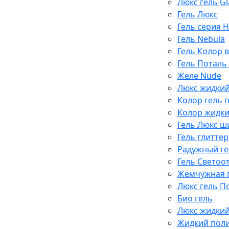
Люкс гель Gl
Гель Люкс
Гель серия 
Гель Nebula
Гель Колор 
Гель Поталь
Желе Nude
Люкс жидки
Колор гель 
Колор жидки
Гель Люкс 
Гель глитте
Радужный ге
Гель Светоо
Жемчужная п
Люкс гель П
Био гель
Люкс жидки
Жидкий пол