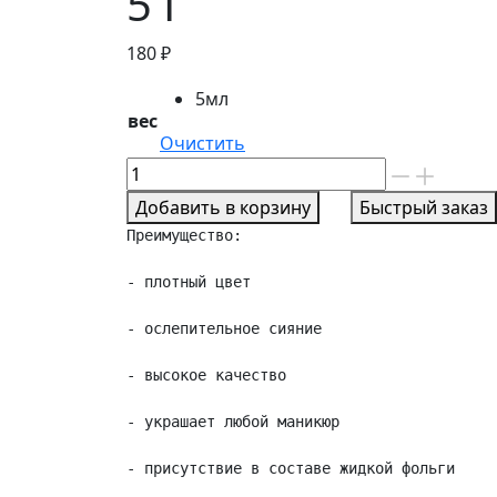
5 Г
180
₽
5мл
вес
Очистить
Количество
товара
Добавить в корзину
Быстрый заказ
ГЕЛЬ
Преимущество:

ДЛЯ
НОГТЕЙ
- плотный цвет

GLOBAL
FASHION
- ослепительное сияние

SHINE
- высокое качество

SPEKTRUM
01,
- украшает любой маникюр

5
Г
- присутствие в составе жидкой фольги
