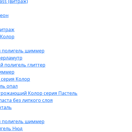
ass (витраж)
Неон
витраж
 Колор
й полигель шиммер
перламутр
й полигель глиттер
шиммер
р серия Колор
ль опал
трожающий Колор серия Пастель
аста без липкого слоя
оталь
й полигель шиммер
игель Нюд