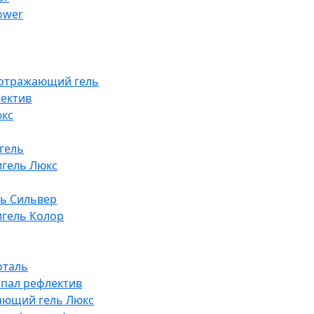
lower
оотражающий гель
ектив
юкс
гель
гель Люкс
ь Сильвер
гель Колор
оталь
опал рефлектив
ающий гель Люкс