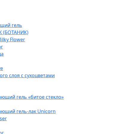
щий гель
K (БОТАНИК)
lky Flower
or
да
ve
ого слоя с сухоцветами
ющий гель «битое стекло»
ющий гель-лак Unicorn
ser
ог