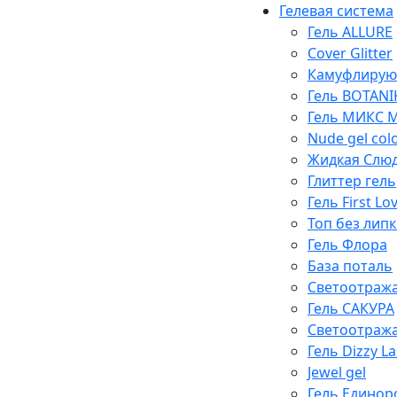
Гелевая система
Гель ALLURE
Cover Glitter
Камуфлирую
Гель BOTANI
Гель МИКС Mi
Nude gel col
Жидкая Слю
Глиттер гель
Гель First Lo
Топ без липк
Гель Флора
База поталь
Светоотража
Гель САКУРА
Светоотража
Гель Dizzy La
Jewel gel
Гель Единор