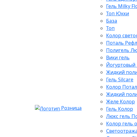
Гель Milky F
Топ Юкки
База
Топ
Колор свет
Поталь Рефл
Полигель Л
Вики гель
Йогуртовый 
Жидкий поли
Гель Silcare
Колор Потал
Жидкий поли
Желе Колор
Розница
Гель Колор
Люкс гель П
Колор гель 
Светоотраж