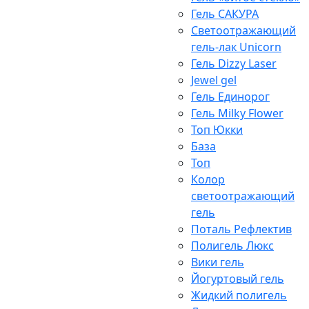
Гель САКУРА
Светоотражающий
гель-лак Unicorn
Гель Dizzy Laser
Jewel gel
Гель Единорог
Гель Milky Flower
Топ Юкки
База
Топ
Колор
светоотражающий
гель
Поталь Рефлектив
Полигель Люкс
Вики гель
Йогуртовый гель
Жидкий полигель