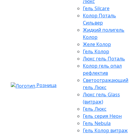
Люкс
Гель Silcare
Колор Поталь
Сильвер
Жидкий полигель
Колор
Желе Колор
Гель Колор
Люкс гель Поталь
Колор гель опал
рефлектив
Светоотражающий
Розница
гель Люкс
Люкс гель Glass
(витраж)
Гель Люкс
Гель серия Неон
Гель Nebula
Гель Колор витраж