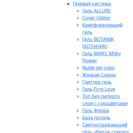
Гелевая система
Гель ALLURE
Cover Glitter
Камуфлирующий
гель
Гель BOTANIK
(БОТАНИК)
Гель МИКС Milky
Flower
Nude gel color
Жидкая Слюда
Глиттер гель
Гель First Love
Топ без липкого
слоя с сухоцветами
Гель Флора
База поталь
Светоотражающий
гель «битое стекло»