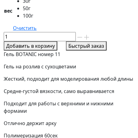
30г
50г
вес
100г
Очистить
Количество
товара
Добавить в корзину
Быстрый заказ
Гель
Гель BOTANIC номер 11
BOTANIK
номер
Гель на розлив с сухоцветами
11
Жесткий, подходит для моделирования любой длины
Средне-густой вязкости, само выравнивается
Подходит для работы с верхними и нижними
формами
Отлично держит арку
Полимеризация 60сек