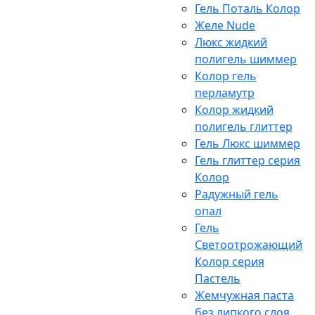
Гель Поталь Колор
Желе Nude
Люкс жидкий
полигель шиммер
Колор гель
перламутр
Колор жидкий
полигель глиттер
Гель Люкс шиммер
Гель глиттер серия
Колор
Радужный гель
опал
Гель
Светоотрожающий
Колор серия
Пастель
Жемчужная паста
без липкого слоя