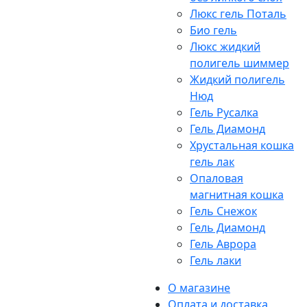
Люкс гель Поталь
Био гель
Люкс жидкий
полигель шиммер
Жидкий полигель
Нюд
Гель Русалка
Гель Диамонд
Хрустальная кошка
гель лак
Опаловая
магнитная кошка
Гель Снежок
Гель Диамонд
Гель Аврора
Гель лаки
О магазине
Оплата и доставка