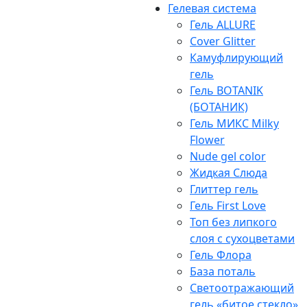
Гелевая система
Гель ALLURE
Cover Glitter
Камуфлирующий
гель
Гель BOTANIK
(БОТАНИК)
Гель МИКС Milky
Flower
Nude gel color
Жидкая Слюда
Глиттер гель
Гель First Love
Топ без липкого
слоя с сухоцветами
Гель Флора
База поталь
Светоотражающий
гель «битое стекло»