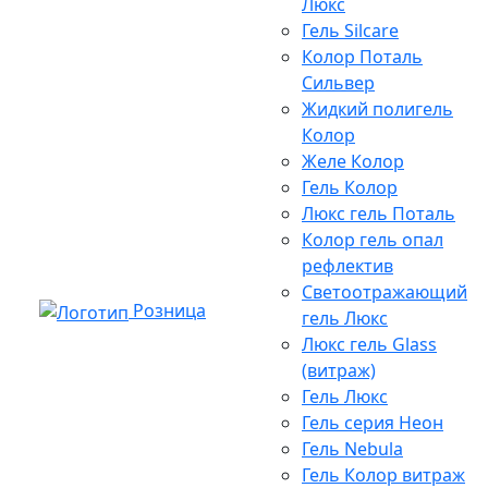
Люкс
Гель Silcare
Колор Поталь
Сильвер
Жидкий полигель
Колор
Желе Колор
Гель Колор
Люкс гель Поталь
Колор гель опал
рефлектив
Светоотражающий
Розница
гель Люкс
Люкс гель Glass
(витраж)
Гель Люкс
Гель серия Неон
Гель Nebula
Гель Колор витраж