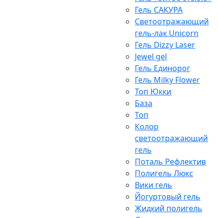
Гель САКУРА
Светоотражающий
гель-лак Unicorn
Гель Dizzy Laser
Jewel gel
Гель Единорог
Гель Milky Flower
Топ Юкки
База
Топ
Колор
светоотражающий
гель
Поталь Рефлектив
Полигель Люкс
Вики гель
Йогуртовый гель
Жидкий полигель