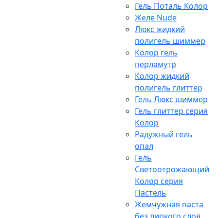
Гель Поталь Колор
Желе Nude
Люкс жидкий
полигель шиммер
Колор гель
перламутр
Колор жидкий
полигель глиттер
Гель Люкс шиммер
Гель глиттер серия
Колор
Радужный гель
опал
Гель
Светоотрожающий
Колор серия
Пастель
Жемчужная паста
без липкого слоя