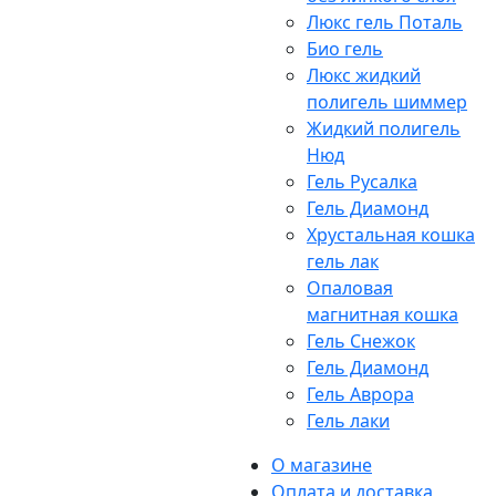
Люкс гель Поталь
Био гель
Люкс жидкий
полигель шиммер
Жидкий полигель
Нюд
Гель Русалка
Гель Диамонд
Хрустальная кошка
гель лак
Опаловая
магнитная кошка
Гель Снежок
Гель Диамонд
Гель Аврора
Гель лаки
О магазине
Оплата и доставка