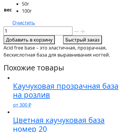
50г
вес
100г
Очистить
Количество
товара
Добавить в корзину
Быстрый заказ
База
Acid free base – это эластичная, прозрачная,
без
бескислотная база для выравнивания ногтей.
кислотная
в
Похожие товары
круглой
баночки
Каучуковая прозрачная база
без
на розлив
кисти
от
300
₽
Цветная каучуковая база
номер 20