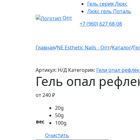
Гель серия Люкс
Люкс гель Поталь
Опт
+7 (960) 627 68-08
Главная
/
NE Esthetic Nails - Опт
/
Каталог
/
Ге
Артикул:
Н/Д
Категория:
Гели опал рефлек
Гель опал рефле
от
240
₽
20g
50g
вес
100g
Очистить