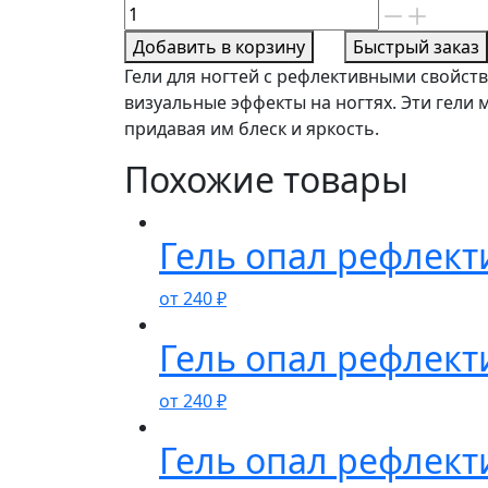
Количество
товара
Добавить в корзину
Быстрый заказ
Гель
Гели для ногтей с рефлективными свойст
опал
визуальные эффекты на ногтях. Эти гели 
рефлектив
придавая им блеск и яркость.
номер
1
Похожие товары
Гель опал рефлект
от
240
₽
Гель опал рефлект
от
240
₽
Гель опал рефлект