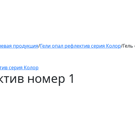
левая продукция
/
Гели опал рефлектив серия Колор
/
Гель
тив серия Колор
ктив номер 1