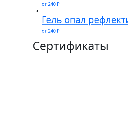
от
240
₽
Гель опал рефлект
от
240
₽
Сертификаты