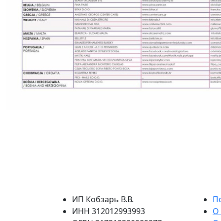
ИП Кобзарь В.В.
П
ИНН 312012993993
О