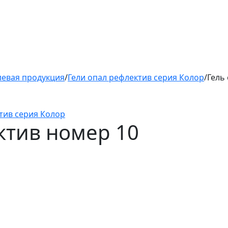
левая продукция
/
Гели опал рефлектив серия Колор
/
Гель
тив серия Колор
ктив номер 10