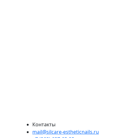
Контакты
mail@silcare-estheticnails.ru