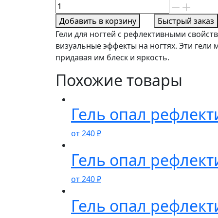
Количество
товара
Добавить в корзину
Быстрый заказ
Гель
Гели для ногтей с рефлективными свойст
опал
визуальные эффекты на ногтях. Эти гели 
рефлектив
придавая им блеск и яркость.
номер
10
Похожие товары
Гель опал рефлект
от
240
₽
Гель опал рефлект
от
240
₽
Гель опал рефлект