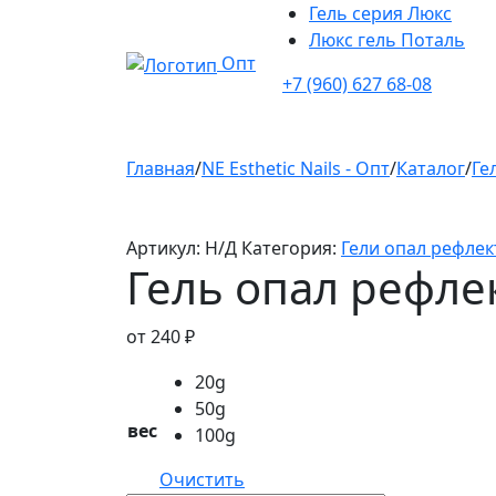
Гель серия Люкс
Люкс гель Поталь
Опт
+7 (960) 627 68-08
Главная
/
NE Esthetic Nails - Опт
/
Каталог
/
Ге
Артикул:
Н/Д
Категория:
Гели опал рефлек
Гель опал рефле
от
240
₽
20g
50g
вес
100g
Очистить