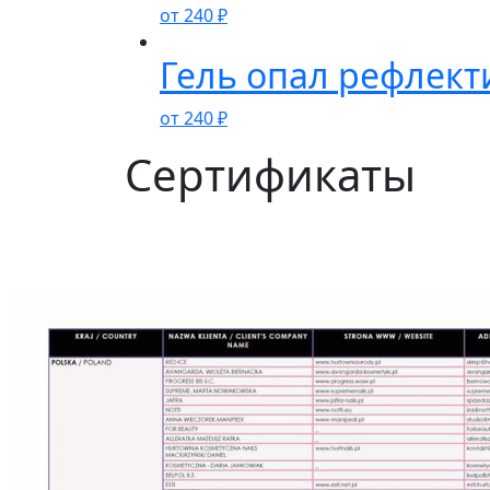
от
240
₽
Гель опал рефлект
от
240
₽
Сертификаты