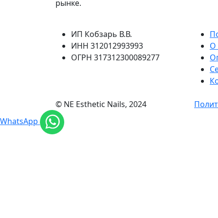
рынке.
ИП Кобзарь В.В.
П
ИНН 312012993993
О
ОГРН 317312300089277
О
C
К
© NE Esthetic Nails, 2024
Полит
WhatsApp