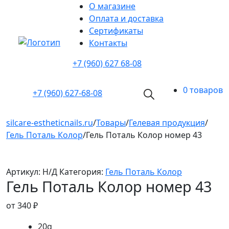
О магазине
Оплата и доставка
Cертификаты
Контакты
+7 (960) 627 68-08
0 товаров
+7 (960)
627-68-08
silcare-estheticnails.ru
/
Товары
/
Гелевая продукция
/
Гель Поталь Колор
/
Гель Поталь Колор номер 43
Артикул:
Н/Д
Категория:
Гель Поталь Колор
Гель Поталь Колор номер 43
от
340
₽
20g