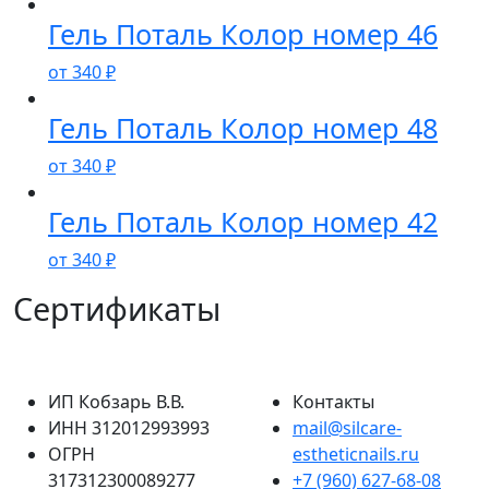
Гель Поталь Колор номер 46
от
340
₽
Гель Поталь Колор номер 48
от
340
₽
Гель Поталь Колор номер 42
от
340
₽
Сертификаты
ИП Кобзарь В.В.
Контакты
ИНН 312012993993
mail@silcare-
ОГРН
estheticnails.ru
317312300089277
+7 (960) 627-68-08