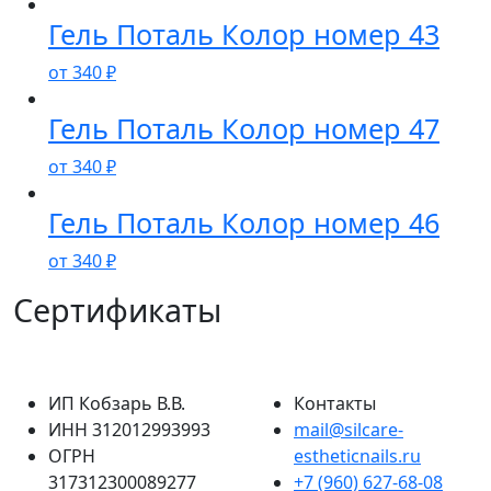
Гель Поталь Колор номер 43
от
340
₽
Гель Поталь Колор номер 47
от
340
₽
Гель Поталь Колор номер 46
от
340
₽
Сертификаты
ИП Кобзарь В.В.
Контакты
ИНН 312012993993
mail@silcare-
ОГРН
estheticnails.ru
317312300089277
+7 (960) 627-68-08