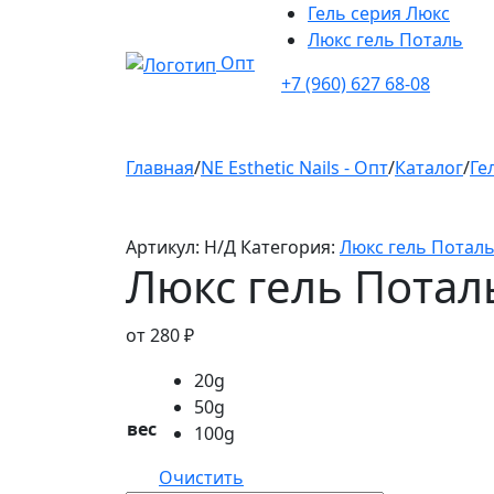
Гель серия Люкс
Люкс гель Поталь
Опт
+7 (960) 627 68-08
Главная
/
NE Esthetic Nails - Опт
/
Каталог
/
Ге
Артикул:
Н/Д
Категория:
Люкс гель Потал
Люкс гель Потал
от
280
₽
20g
50g
вес
100g
Очистить