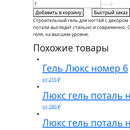
Количество
товара
Добавить в корзину
Быстрый заказ
Люкс
Строительный гель для ногтей с декором
гель
потали выглядит стильно и современно. О
Поталь
геля, на высшем уровне.
номер
16
Похожие товары
Гель Люкс номер 6
от
215
₽
Люкс гель поталь 
от
280
₽
Люкс гель поталь 