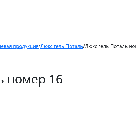
левая продукция
/
Люкс гель Поталь
/
Люкс гель Поталь но
ь
ь номер 16