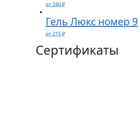
от
280
₽
Гель Люкс номер 9
от
215
₽
Сертификаты