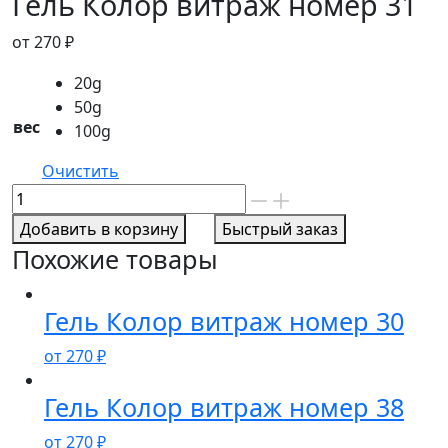
Гель Колор витраж номер 31
от
270
₽
20g
50g
вес
100g
Очистить
Количество
товара
Добавить в корзину
Быстрый заказ
Гель
Похожие товары
Колор
витраж
номер
Гель Колор витраж номер 30
31
от
270
₽
Гель Колор витраж номер 38
от
270
₽