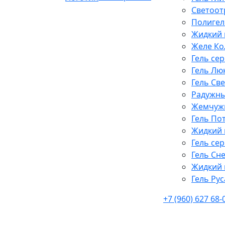
Светоот
Полигел
Жидкий 
Желе Ко
Гель се
Гель Лю
Гель Св
Радужны
Жемчужн
Гель По
Жидкий 
Гель се
Гель Сн
Жидкий 
Гель Рус
+7 (960) 627 68-