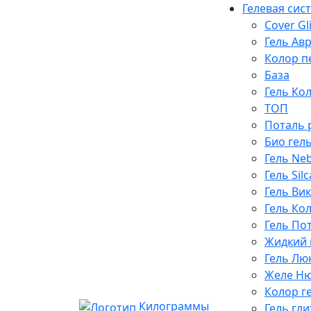
Гелевая сис
Cover Gli
Гель Ав
Колор п
База
Гель Ко
ТОП
Поталь 
Био гел
Гель Ne
Гель Silc
Гель Ви
Гель Ко
Гель По
Жидкий 
Гель Лю
Желе Н
Колор г
Килограммы
Гель гл