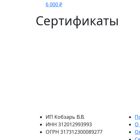
6 000
₽
Сертификаты
ИП Кобзарь В.В.
П
ИНН 312012993993
О
ОГРН 317312300089277
О
C