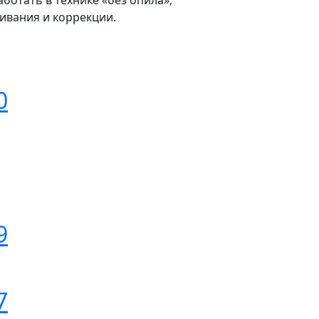
ботать в технике «без опила»;
ивания и коррекции.
0
9
7