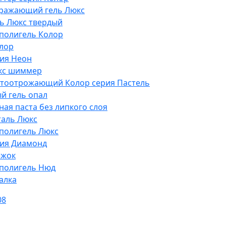
ражающий гель Люкс
ь Люкс твердый
полигель Колор
лор
рия Неон
кс шиммер
етоотрожающий Колор серия Пастель
й гель опал
ая паста без липкого слоя
таль Люкс
полигель Люкс
рия Диамонд
ежок
полигель Нюд
алка
08