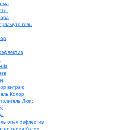
тема
tter
рора
ерламутр гель
лор
рефлектив
ь
bula
are
ки
лор витраж
таль Колор
полигель Люкс
кс
юд
ель опал рефлектив
иттер серия Колор