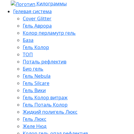
Килограммы
Гелевая система
Cover Glitter
Гель Аврора
Колор перламутр гель
База
Гель Колор
ТОП
Поталь рефлектив
Био гель
Гель Nebula
Гель Silcare
Гель Вики
Гель Колор витраж
Гель Поталь Колор
Жидкий полигель Люкс
Гель Люкс
Желе Нюд
Колор гель опал рефлектив