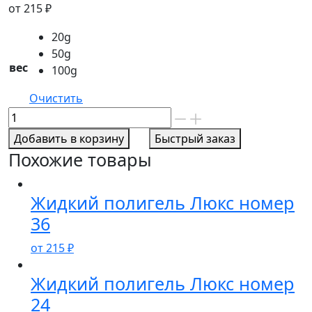
от
215
₽
20g
50g
вес
100g
Очистить
Количество
товара
Добавить в корзину
Быстрый заказ
Жидкий
Похожие товары
полигель
Люкс
номер
Жидкий полигель Люкс номер
32
36
от
215
₽
Жидкий полигель Люкс номер
24