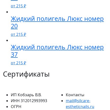
от
215
₽
Жидкий полигель Люкс номер
20
от
215
₽
Жидкий полигель Люкс номер
37
от
215
₽
Сертификаты
ИП Кобзарь В.В.
Контакты
ИНН 312012993993
mail@silcare-
ОГРН
estheticnails.ru