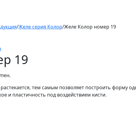
одукция
/
Желе серия Колор
/
Желе Колор номер 19
р
ер 19
упен.
 растекается, тем самым позволяет построить форму од
ое и пластичность под воздействием кисти.