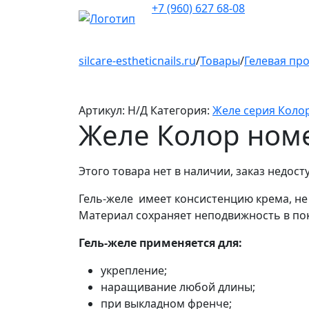
+7 (960) 627 68-08
silcare-estheticnails.ru
/
Товары
/
Гелевая пр
Артикул:
Н/Д
Категория:
Желе серия Коло
Желе Колор ном
Этого товара нет в наличии, заказ недост
Гель-желе имеет консистенцию крема, не
Материал сохраняет неподвижность в пок
Гель-желе применяется для:
укрепление;
наращивание любой длины;
при выкладном френче;