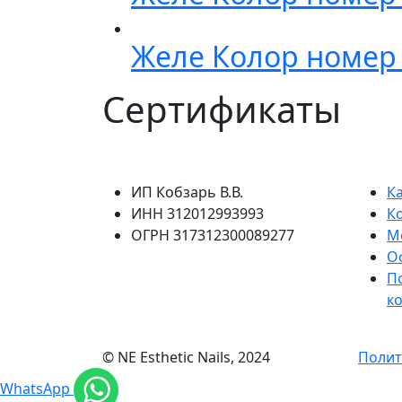
Желе Колор номер
Сертификаты
ИП Кобзарь В.В.
К
ИНН 312012993993
К
ОГРН 317312300089277
М
О
П
к
© NE Esthetic Nails, 2024
Полит
WhatsApp