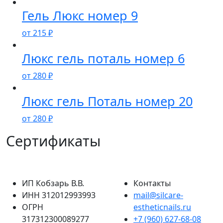
Гель Люкс номер 9
от
215
₽
Люкс гель поталь номер 6
от
280
₽
Люкс гель Поталь номер 20
от
280
₽
Сертификаты
ИП Кобзарь В.В.
Контакты
ИНН 312012993993
mail@silcare-
ОГРН
estheticnails.ru
317312300089277
+7 (960) 627-68-08