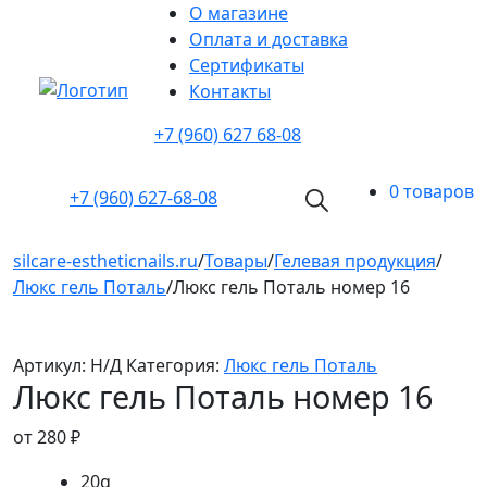
О магазине
Оплата и доставка
Cертификаты
Контакты
+7 (960) 627 68-08
0 товаров
+7 (960)
627-68-08
silcare-estheticnails.ru
/
Товары
/
Гелевая продукция
/
Люкс гель Поталь
/
Люкс гель Поталь номер 16
Артикул:
Н/Д
Категория:
Люкс гель Поталь
Люкс гель Поталь номер 16
от
280
₽
20g