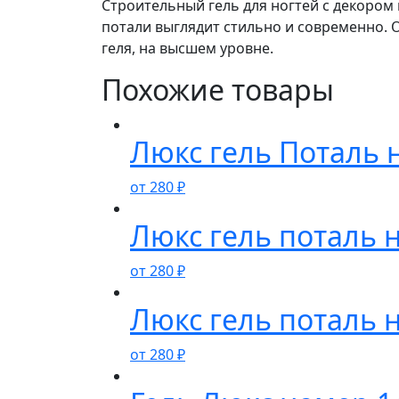
Строительный гель для ногтей с декором
гель
потали выглядит стильно и современно. О
Поталь
геля, на высшем уровне.
номер
1
Похожие товары
Люкс гель Поталь 
от
280
₽
Люкс гель поталь 
от
280
₽
Люкс гель поталь 
от
280
₽