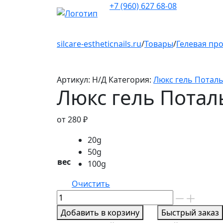
+7 (960) 627 68-08
silcare-estheticnails.ru
/
Товары
/
Гелевая пр
Артикул:
Н/Д
Категория:
Люкс гель Потал
Люкс гель Потал
от
280
₽
20g
50g
вес
100g
Очистить
Количество
товара
Добавить в корзину
Быстрый заказ
Люкс