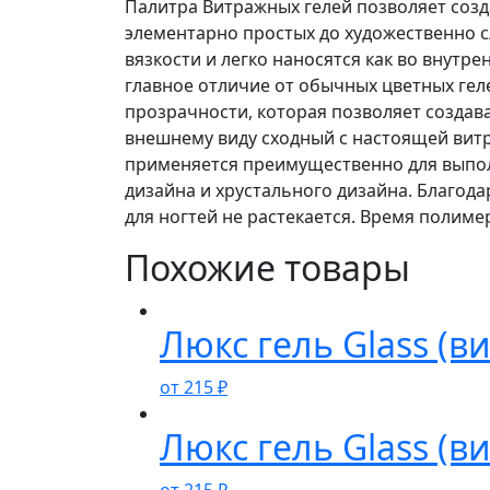
Палитра Витражных гелей позволяет созд
гель
элементарно простых до художественно с
Glass
вязкости и легко наносятся как во внутре
(витраж)
главное отличие от обычных цветных гел
номер
прозрачности, которая позволяет создав
7
внешнему виду сходный с настоящей вит
применяется преимущественно для выпо
дизайна и хрустального дизайна. Благод
для ногтей не растекается. Время полимер
Похожие товары
Люкс гель Glass (в
от
215
₽
Люкс гель Glass (в