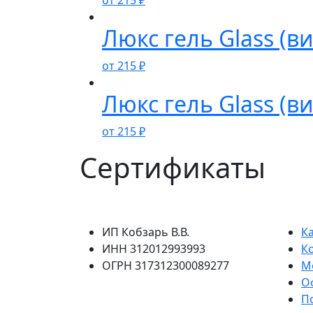
от
215
₽
Люкс гель Glass (в
от
215
₽
Люкс гель Glass (в
от
215
₽
Сертификаты
ИП Кобзарь В.В.
К
ИНН 312012993993
К
ОГРН 317312300089277
М
О
П