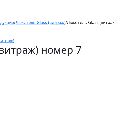
одукция
/
Люкс гель Glass (витраж)
/
Люкс гель Glass (витра
витраж)
(витраж) номер 7