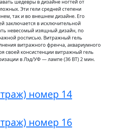
авать шедевры в дизайне ногтей от
ложных. Эти гели cредней степени
ннем, так и во внешнем дизайне. Его
ей заключается в исключительной
ать невесомый изящный дизайн, по
ражной росписью. Витражный гель
лнения витражного френча, аквариумного
аря своей консистенции витражный гель
изации в Лэд/УФ — лампе (36 ВТ) 2 мин.
итраж) номер 14
итраж) номер 16