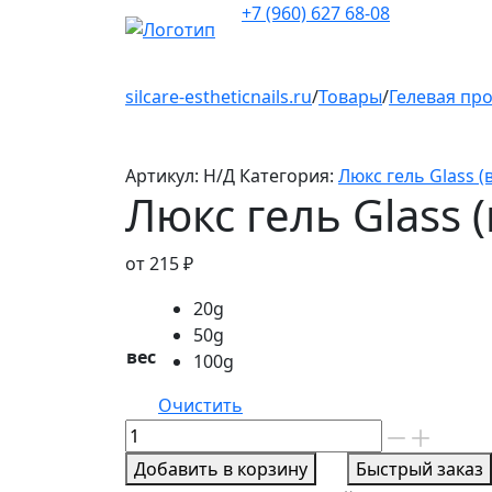
+7 (960) 627 68-08
silcare-estheticnails.ru
/
Товары
/
Гелевая пр
Артикул:
Н/Д
Категория:
Люкс гель Glass (
Люкс гель Glass 
от
215
₽
20g
50g
вес
100g
Очистить
Количество
товара
Добавить в корзину
Быстрый заказ
Люкс