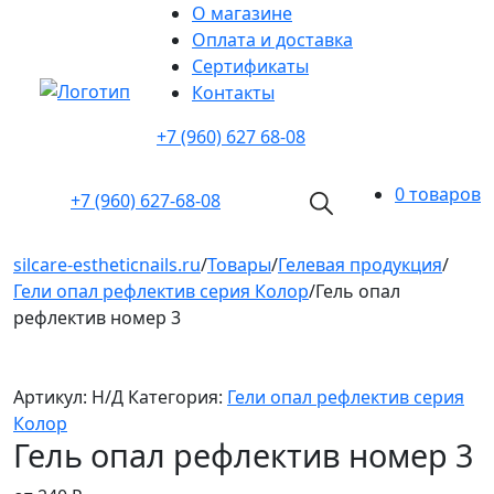
О магазине
Оплата и доставка
Cертификаты
Контакты
+7 (960) 627 68-08
0 товаров
+7 (960)
627-68-08
silcare-estheticnails.ru
/
Товары
/
Гелевая продукция
/
Гели опал рефлектив серия Колор
/
Гель опал
рефлектив номер 3
Артикул:
Н/Д
Категория:
Гели опал рефлектив серия
Колор
Гель опал рефлектив номер 3