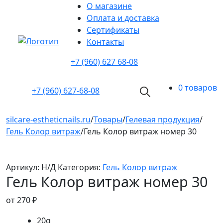
О магазине
Оплата и доставка
Cертификаты
Контакты
+7 (960) 627 68-08
0 товаров
+7 (960)
627-68-08
silcare-estheticnails.ru
/
Товары
/
Гелевая продукция
/
Гель Колор витраж
/
Гель Колор витраж номер 30
Артикул:
Н/Д
Категория:
Гель Колор витраж
Гель Колор витраж номер 30
от
270
₽
20g