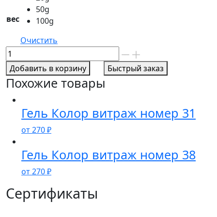
50g
вес
100g
Очистить
Количество
товара
Добавить в корзину
Быстрый заказ
Гель
Похожие товары
Колор
витраж
номер
Гель Колор витраж номер 31
30
от
270
₽
Гель Колор витраж номер 38
от
270
₽
Сертификаты