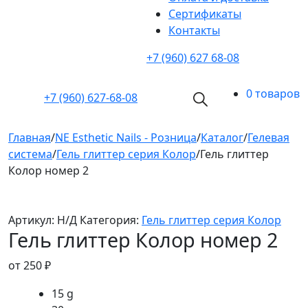
Cертификаты
Контакты
+7 (960) 627 68-08
0 товаров
+7 (960)
627-68-08
Главная
/
NE Esthetic Nails - Розница
/
Каталог
/
Гелевая
система
/
Гель глиттер серия Колор
/
Гель глиттер
Колор номер 2
Артикул:
Н/Д
Категория:
Гель глиттер серия Колор
Гель глиттер Колор номер 2
от
250
₽
15 g