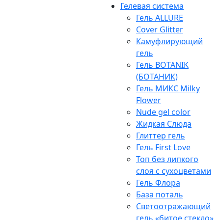
Гелевая система
Гель ALLURE
Cover Glitter
Камуфлирующий
гель
Гель BOTANIK
(БОТАНИК)
Гель МИКС Milky
Flower
Nude gel color
Жидкая Слюда
Глиттер гель
Гель First Love
Топ без липкого
слоя с сухоцветами
Гель Флора
База поталь
Светоотражающий
гель «битое стекло»