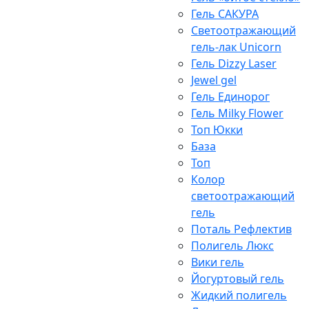
Гель САКУРА
Светоотражающий
гель-лак Unicorn
Гель Dizzy Laser
Jewel gel
Гель Единорог
Гель Milky Flower
Топ Юкки
База
Топ
Колор
светоотражающий
гель
Поталь Рефлектив
Полигель Люкс
Вики гель
Йогуртовый гель
Жидкий полигель