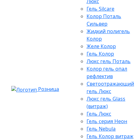
Люкс
Гель Silcare
Колор Поталь
Сильвер
Жидкий полигель
Колор
Желе Колор
Гель Колор
Люкс гель Поталь
Колор гель опал
рефлектив
Светоотражающий
Розница
гель Люкс
Люкс гель Glass
(витраж)
Гель Люкс
Гель серия Неон
Гель Nebula
Гель Колор витраж