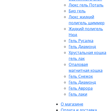
Люкс гель Поталь
Био гель
Люкс жидкий
полигель шиммер
Жидкий полигель
Нюд
Гель Русалка
Гель Диамонд
Хрустальная кошка
гель лак
Опаловая
магнитная кошка
Гель Снежок
Гель Диамонд
Гель Аврора
Гель лаки
О магазине
Оплата и доставка