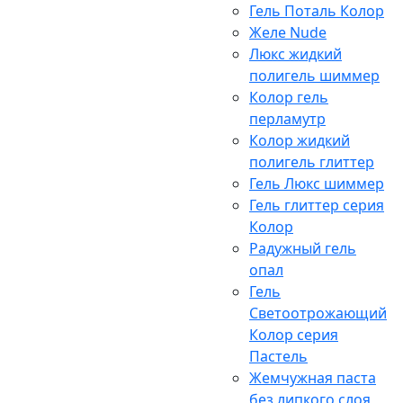
Гель Поталь Колор
Желе Nude
Люкс жидкий
полигель шиммер
Колор гель
перламутр
Колор жидкий
полигель глиттер
Гель Люкс шиммер
Гель глиттер серия
Колор
Радужный гель
опал
Гель
Светоотрожающий
Колор серия
Пастель
Жемчужная паста
без липкого слоя