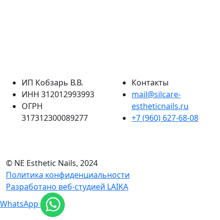
ИП Кобзарь В.В.
Контакты
ИНН 312012993993
mail@silcare-
ОГРН
estheticnails.ru
317312300089277
+7 (960) 627-68-08
© NE Esthetic Nails, 2024
Политика конфиденциальности
Разработано веб-студией LAIKA
WhatsApp