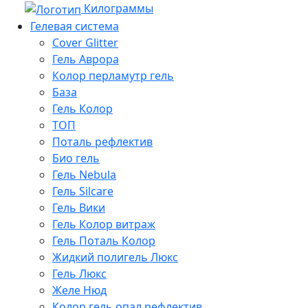
Килограммы
Гелевая система
Cover Glitter
Гель Аврора
Колор перламутр гель
База
Гель Колор
ТОП
Поталь рефлектив
Био гель
Гель Nebula
Гель Silcare
Гель Вики
Гель Колор витраж
Гель Поталь Колор
Жидкий полигель Люкс
Гель Люкс
Желе Нюд
Колор гель опал рефлектив