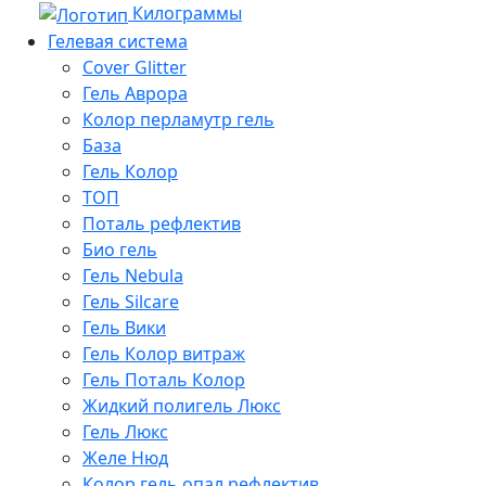
Килограммы
Гелевая система
Cover Glitter
Гель Аврора
Колор перламутр гель
База
Гель Колор
ТОП
Поталь рефлектив
Био гель
Гель Nebula
Гель Silcare
Гель Вики
Гель Колор витраж
Гель Поталь Колор
Жидкий полигель Люкс
Гель Люкс
Желе Нюд
Колор гель опал рефлектив