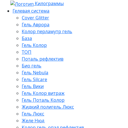
Килограммы
Гелевая система
Cover Glitter
Гель Аврора
Колор перламутр гель
База
Гель Колор
ТОП
Поталь рефлектив
Био гель
Гель Nebula
Гель Silcare
Гель Вики
Гель Колор витраж
Гель Поталь Колор
Жидкий полигель Люкс
Гель Люкс
Желе Нюд
Колор гель опал рефлектив