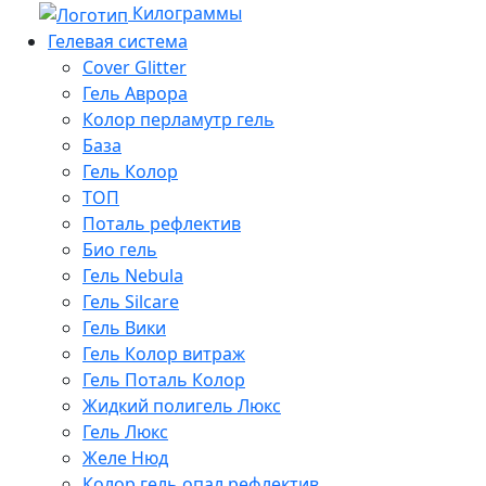
Килограммы
Гелевая система
Cover Glitter
Гель Аврора
Колор перламутр гель
База
Гель Колор
ТОП
Поталь рефлектив
Био гель
Гель Nebula
Гель Silcare
Гель Вики
Гель Колор витраж
Гель Поталь Колор
Жидкий полигель Люкс
Гель Люкс
Желе Нюд
Колор гель опал рефлектив