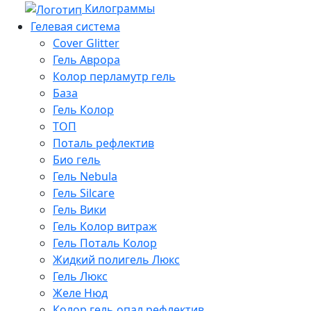
Килограммы
Гелевая система
Cover Glitter
Гель Аврора
Колор перламутр гель
База
Гель Колор
ТОП
Поталь рефлектив
Био гель
Гель Nebula
Гель Silcare
Гель Вики
Гель Колор витраж
Гель Поталь Колор
Жидкий полигель Люкс
Гель Люкс
Желе Нюд
Колор гель опал рефлектив